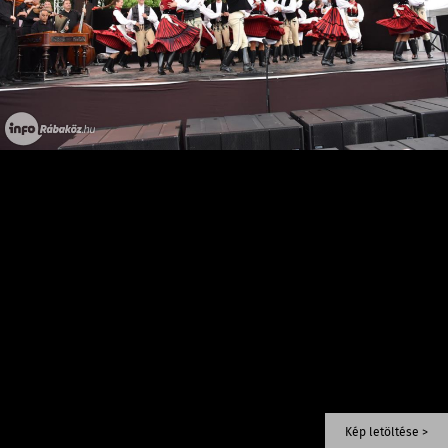
Kép letöltése >