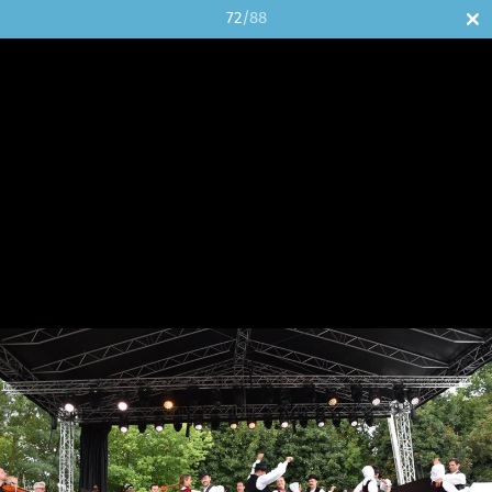
72
/88