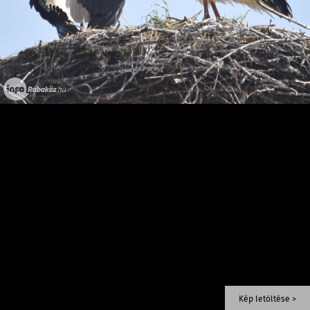
Kép letöltése >