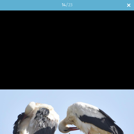
14
/23