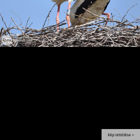
Kép letöltése >