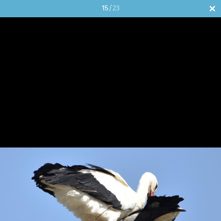
15
/23