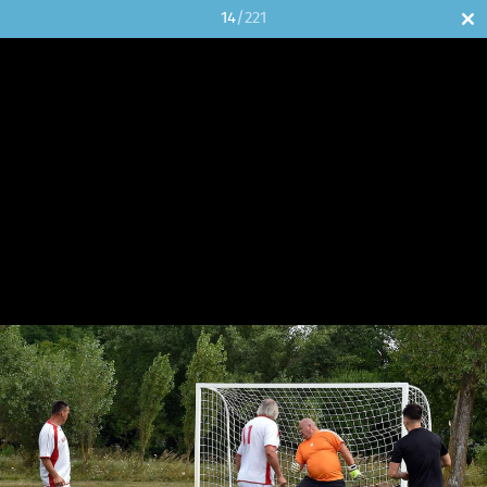
14
/221