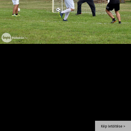
Kép letöltése >