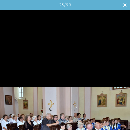
25
/90