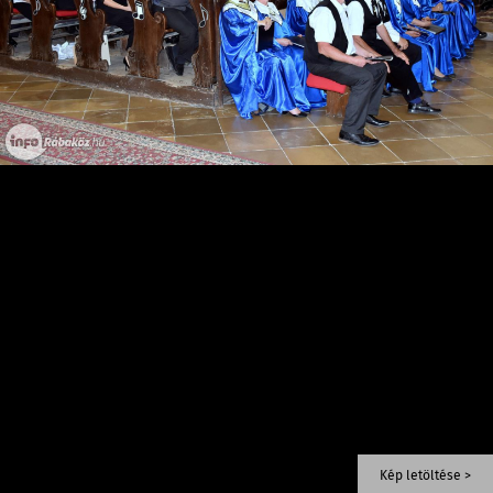
Kép letöltése >