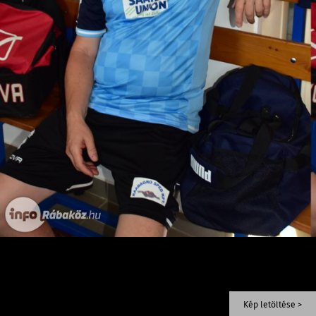
Kép letöltése >