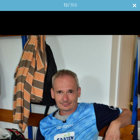
13
/150