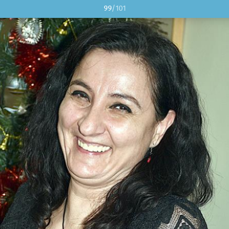
99
/101