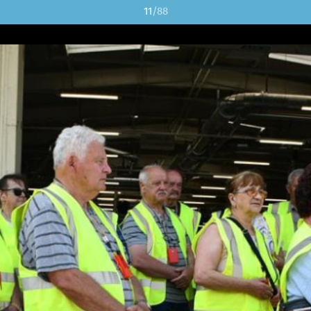
11
/88