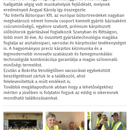
hallgatták végig volt munkahelyük fejlődését, melynek
eredményeit Angyal Károly így összegezte.
”Az Interfa Bútoripari Kft. az európai bútortrendeket nagyban
meghatározó német himola csoport kiemelt gyártó bázisaként
csúcsminőségű, egyénre szabott, prémium kárpitozott
ülőbútorok gyártásával foglalkozik Szanyban és Rétságon,
több mint 30 éve. Az összetett gyártástechnológia magába
foglalja az asztalosipari, varrodai és kárpitozási tevékenységet
is. A hagyományos precíz kárpitos kézimunka és a
legmodernebb innovatív szabászati és famegmunkálási
technológiák kombinációja garantálja a magas színvonalú
minőségi termelést.
Ezután a Bokréta Vendéglőben vacsorával egybekötött
beszélgetéssel zártuk le a találkozót, ahol
felelevenítettük a múlt emlékeit is.
Továbbá megállapodtunk abban hogy a lehetőségekhez
mérten a jövőben is folytatni fogjuk az eddig is sikeresnek
mondható találkozásainkat.