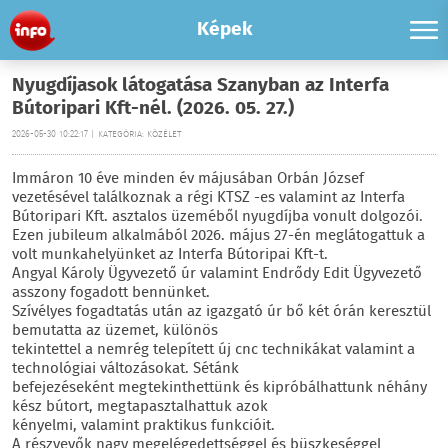
Képek
Nyugdíjasok látogatása Szanyban az Interfa
Bútoripari Kft-nél. (2026. 05. 27.)
2026-05-30 10:22:17 | KATEGÓRIA: KÖZÉLET
Immáron 10 éve minden év májusában Orbán József
vezetésével találkoznak a régi KTSZ -es valamint az Interfa
Bútoripari Kft. asztalos üzeméből nyugdíjba vonult dolgozói.
Ezen jubileum alkalmából 2026. május 27-én meglátogattuk a
volt munkahelyünket az Interfa Bútoripai Kft-t.
Angyal Károly Ügyvezető úr valamint Endrődy Edit Ügyvezető
asszony fogadott bennünket.
Szívélyes fogadtatás után az igazgató úr bő két órán keresztül
bemutatta az üzemet, különös
tekintettel a nemrég telepített új cnc technikákat valamint a
technológiai változásokat. Sétánk
befejezéseként megtekinthettünk és kipróbálhattunk néhány
kész bútort, megtapasztalhattuk azok
kényelmi, valamint praktikus funkcióit.
A részvevők nagy megelégedettséggel és büszkeséggel