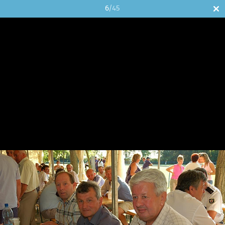
6
/45