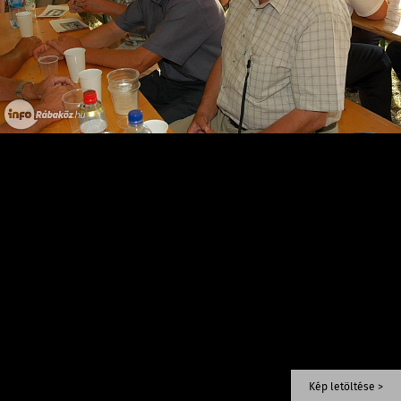
Kép letöltése >