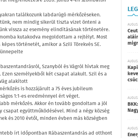
erül megrendezésre 2026. július 4-én szombaton
LEG
 gyakran találkozunk labdarúgó mérkőzéseken.
ünk, nem mindig sikerül tiszta vizet önteni a
AUGUSZ
k vissza az esemény elindításának történetére.
Ceut
umomba kutakodva megoldottam a rejtélyt. Most
aláí
migr
épes történetét, amikor a Szili Törekvés SE.
 ünnepelte
AUGUSZ
ábaszentandrásról, Szanyból és Vágról hívtak meg
Kapi
keve
Ezen személyekből két csapat alakult. Szil és a
csúc
Vág alakított
érkőzés is hozzájárult a 75 éves jubileum
ágos 1:1-es eredménnyel ért véget.
AUGUSZ
jabb mérkőzés. Akkor én tovább gondoltam a jól
BKK:
Nagy
gy csapat együttműködésével. Mind a négy község
mnek és 2010 évtől, minden évben más községben
AUGUSZ
entebb írt időpontban Rábaszentandrás ad otthont
Ener