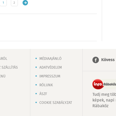
1
2
SRÓL
MÉDIAAJÁNLÓ
Kövess 
 SZÁLLÍTÁS
ADATVÉDELEM
ENÜ
IMPRESSZUM
RÓLUNK
ÁSZF
Tudj meg töb
képek, napi
COOKIE SZABÁLYZAT
Rábaköz