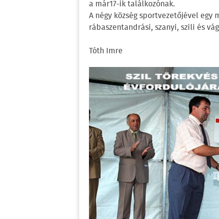
a már17-ik találkozónak.
A négy község sportvezetőjével egy m
rábaszentandrási, szanyi, szili és vág
Tóth Imre