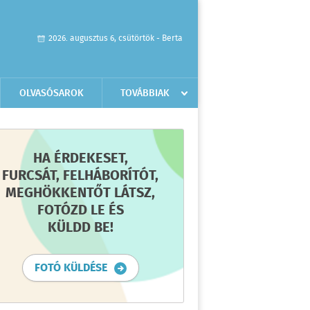
2026. augusztus 6, csütörtök - Berta
OLVASÓSAROK
TOVÁBBIAK
HA ÉRDEKESET,
FURCSÁT, FELHÁBORÍTÓT,
MEGHÖKKENTŐT LÁTSZ,
FOTÓZD LE ÉS
KÜLDD BE!
FOTÓ KÜLDÉSE