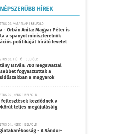
NÉPSZERŰBB HÍREK
TUS 02., VASÁRNAP | BELFÖLD
a - Orbán Anita: Magyar Péter is
rta a spanyol miniszterelnök
ációs politikáját bíráló levelet
TUS 03., HÉTFŐ | BELFÖLD
tány István: 700 megawattal
sebbet fogyasztottak a
sidőszakban a magyarok
TUS 04., KEDD | BELFÖLD
 fejlesztések kezdődnek a
körút teljes megújulásáig
TUS 04., KEDD | BELFÖLD
giatakarékosság - A Sándor-