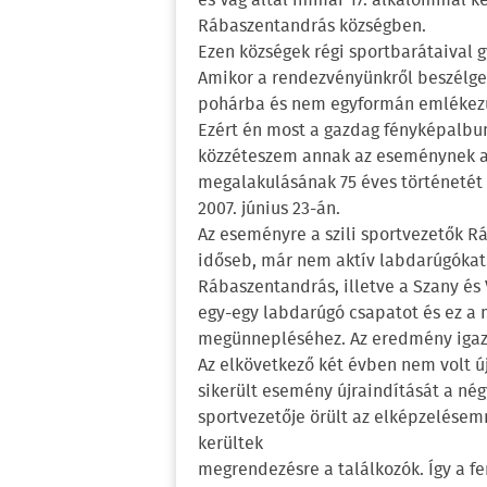
és Vág által immár 17. alkalommal k
Rábaszentandrás községben.
Ezen községek régi sportbarátaival
Amikor a rendezvényünkről beszélget
pohárba és nem egyformán emlékezün
Ezért én most a gazdag fényképalb
közzéteszem annak az eseménynek a k
megalakulásának 75 éves történetét
2007. június 23-án.
Az eseményre a szili sportvezetők R
időseb, már nem aktív labdarúgókat. 
Rábaszentandrás, illetve a Szany és 
egy-egy labdarúgó csapatot és ez a m
megünnepléséhez. Az eredmény igazs
Az elkövetkező két évben nem volt ú
sikerült esemény újraindítását a né
sportvezetője örült az elképzelése
kerültek
megrendezésre a találkozók. Így a f