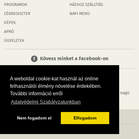
PROGRAMOK
HÁZHOZ SZÁLLÍTÁS
CÉGREGISZTER
NAPI MENÜ
KÉPEK
APRÓ
ÜGYELETEK
Kövess minket a Facebook-on
A weboldal cookie-kat használ az online
felhasználói élmény növelése érdekében.
Tudj meg többet városodról! Hírek, programok, képek, napi
További információ erről
menü, cégek…. és minden, ami Rábaköz
Adatvédelmi Szabályzatunkban
MÉDIAAJÁNLÓ
ADATVÉDELEM
IMPRESSZUM
RÓLUNK
ÁSZF
Nem fogadom el
Elfogadom
Copyright InfoVárosok. Minden jog fenntartva. | Web design & arculat by
Voov