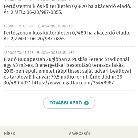
AZONOSÍTÓ: 451898 | FELADVA: 2026.08.05, 11:51
Fertőszentmiklós külterületén 0,6820 ha akácerdő eladó.
Ár: 2 MFt.: 06-20/987-0855.
AZONOSÍTÓ: 451899 | FELADVA: 2026.08.05, 11:51
Fertőszentmiklós külterületén 0,7489 ha akácerdő eladó.
Ár: 2,2 MFt.: 06-20/987-0855.
AZONOSÍTÓ: 451896 | FELADVA: 2026.08.05, 11:50
Eladó Budapesten Zuglóban a Puskás Ferenc Stadionnál
egy 43 m2-es, B energetikai besorolású teraszos lakás,
2015-ben épült emelet ráépítéssel saját udvari beállóval
és tárolóval! Irányár: 79,5 millió forint. Érdeklődni: 36
30/480-4331 https://www.ingatlan.com/35448967
TOVÁBBI APRÓ
HÍREK
A VÁROSRÓL