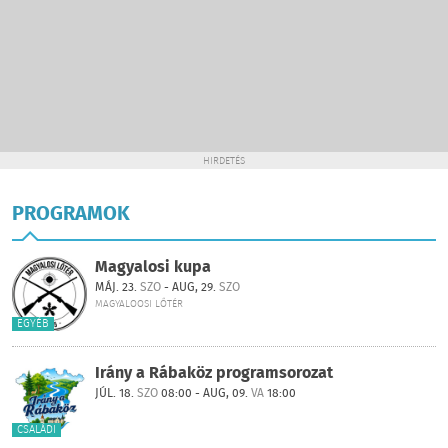
HIRDETÉS
PROGRAMOK
Magyalosi kupa
MÁJ. 23.
SZO
- AUG, 29.
SZO
MAGYALOOSI LŐTÉR
EGYÉB
Irány a Rábaköz programsorozat
JÚL. 18.
SZO
08:00 - AUG, 09.
VA
18:00
CSALÁDI