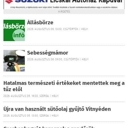
HIRDETÉS
Állásbörze
2026. AUGUSZTUS 06. 13:00, CSÜTÖRTÖK | HELYI
Sebességmámor
2026. AUGUSZTUS 06. 09:00, CSÜTÖRTÖK | HELYI
Hatalmas természeti értékeket mentettek meg a
tűz elől
2026. AUGUSZTUS 05. 16:00, SZERDA | HELYI
Újra van használt sütőolaj gyűjtő Vitnyéden
2026. AUGUSZTUS 05. 13:00, SZERDA | HELYI