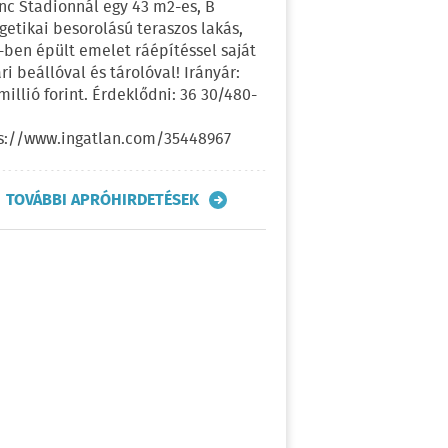
nc Stadionnál egy 43 m2-es, B
getikai besorolású teraszos lakás,
-ben épült emelet ráépítéssel saját
ri beállóval és tárolóval! Irányár:
 millió forint. Érdeklődni: 36 30/480-
s://www.ingatlan.com/35448967
TOVÁBBI APRÓHIRDETÉSEK