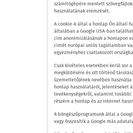
számítógépére mentett szövegfájloka
használatának elemzését.
A cookie-k által a honlap Ön általi 
általában a Google USA-ban található 
cím anonimizálásának a honlapon va
címét európai uniós tagállamban vag
egyezményhez csatlakozott országban
Csak kivételes esetekben kerül sor a
megküldésére és ott történő tárolás
üzemeltetőjének nevében használja fe
honlap használatáról, jelentéseket á
tevékenységekről, valamint további 
részére a honlap és az internet hasz
A böngészőprogramunk által a Google
vagy összesítik a Google más adataiv