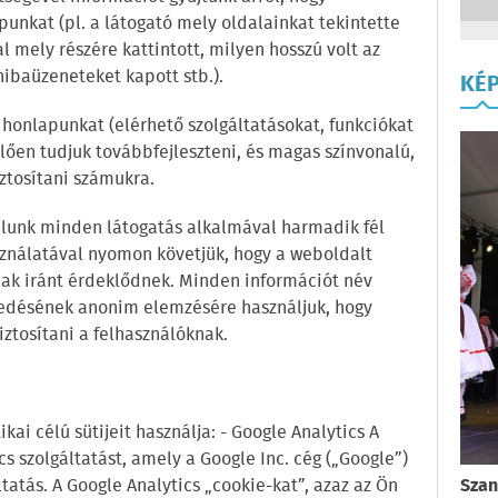
unkat (pl. a látogató mely oldalainkat tekintette
al mely részére kattintott, milyen hosszú volt az
ibaüzeneteket kapott stb.).
KÉ
 honlapunkat (elérhető szolgáltatásokat, funkciókat
lően tudjuk továbbfejleszteni, és magas színvonalú,
ztosítani számukra.
lunk minden látogatás alkalmával harmadik fél
használatával nyomon követjük, hogy a weboldalt
mak iránt érdeklődnek. Minden információt név
lkedésének anonim elemzésére használjuk, hogy
ztosítani a felhasználóknak.
kai célú sütijeit használja: - Google Analytics A
s szolgáltatást, amely a Google Inc. cég („Google”)
tatás. A Google Analytics „cookie-kat”, azaz az Ön
Szan