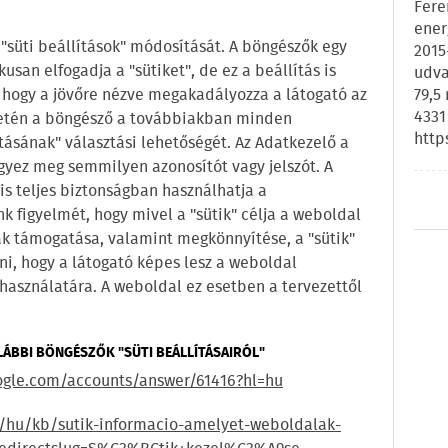
Fere
ener
süti beállítások" módosítását. A böngészők egy
2015
san elfogadja a "sütiket", de ez a beállítás is
udva
hogy a jövőre nézve megakadályozza a látogató az
79,5
4331
esetén a böngésző a továbbiakban minden
http
ításának" választási lehetőségét. Az Adatkezelő a
gyez meg semmilyen azonosítót vagy jelszót. A
 is teljes biztonságban használhatja a
nk figyelmét, hogy mivel a "sütik" célja a weboldal
k támogatása, valamint megkönnyítése, a "sütik"
ni, hogy a látogató képes lesz a weboldal
használatára. A weboldal ez esetben a tervezettől
LÁBBI BÖNGÉSZŐK "SÜTI BEÁLLÍTÁSAIRÓL"
ogle.com/accounts/answer/61416?hl=hu
g/hu/kb/sutik-informacio-amelyet-weboldalak-