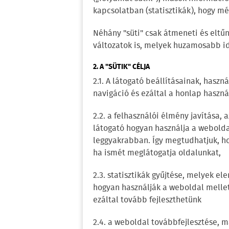
kapcsolatban (statisztikák), hogy m
Néhány "süti" csak átmeneti és eltűn
változatok is, melyek huzamosabb 
2. A "SÜTIK" CÉLJA
2.1. A látogató beállításainak, haszn
navigáció és ezáltal a honlap hasz
2.2. a felhasználói élmény javítása, 
látogató hogyan használja a weboldal
leggyakrabban. Így megtudhatjuk, ho
ha ismét meglátogatja oldalunkat,
2.3. statisztikák gyűjtése, melyek el
hogyan használják a weboldal mellet
ezáltal tovább fejleszthetünk
2.4. a weboldal továbbfejlesztése, m