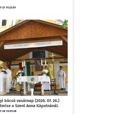
7-27 11:22:57
yi búcsú vasárnap (2026. 07. 26.)
tmise a Szent Anna Kápolnánál.
7-26 13:51:28