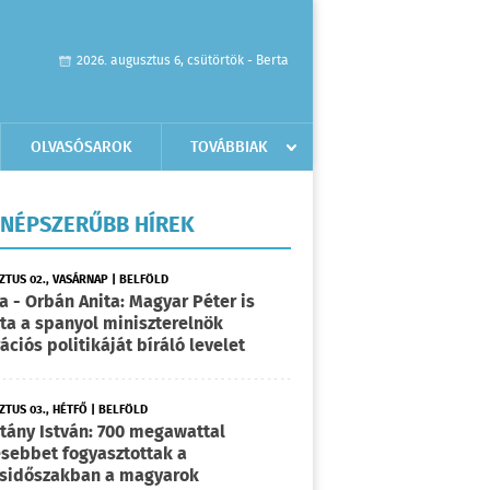
2026. augusztus 6, csütörtök - Berta
OLVASÓSAROK
TOVÁBBIAK
NÉPSZERŰBB HÍREK
ZTUS 02., VASÁRNAP | BELFÖLD
a - Orbán Anita: Magyar Péter is
rta a spanyol miniszterelnök
ációs politikáját bíráló levelet
TUS 03., HÉTFŐ | BELFÖLD
tány István: 700 megawattal
sebbet fogyasztottak a
sidőszakban a magyarok