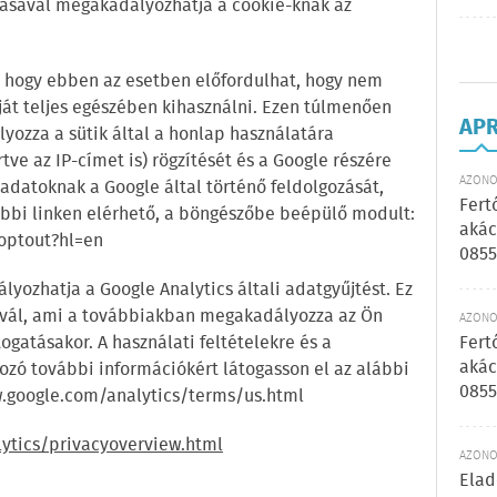
tásával megakadályozhatja a cookie-knak az
, hogy ebben az esetben előfordulhat, hogy nem
ját teljes egészében kihasználni. Ezen túlmenően
AP
yozza a sütik által a honlap használatára
ve az IP-címet is) rögzítését és a Google részére
AZONOS
adatoknak a Google által történő feldolgozását,
Fert
lábbi linken elérhető, a böngészőbe beépülő modult:
akác
optout?hl=en
0855
yozhatja a Google Analytics általi adatgyűjtést. Ez
ktivál, ami a továbbiakban megakadályozza az Ön
AZONOS
gatásakor. A használati feltételekre és a
Fert
akác
zó további információkért látogasson el az alábbi
0855
w.google.com/analytics/terms/us.html
ytics/privacyoverview.html
AZONOS
Elad