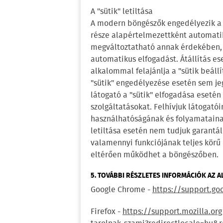
A "sütik" letiltása
A modern böngészők engedélyezik a "
része alapértelmezettként automatiku
megváltoztatható annak érdekében, 
automatikus elfogadást. Átállítás 
alkalommal felajánlja a "sütik beáll
"sütik" engedélyezése esetén sem je
látogató a "sütik" elfogadása esetén
szolgáltatásokat. Felhívjuk látogatói
használhatóságának és folyamataina
letiltása esetén nem tudjuk garantál
valamennyi funkciójának teljes körű 
eltérően működhet a böngészőben.
5. TOVÁBBI RÉSZLETES INFORMÁCIÓK AZ A
Google Chrome -
https://support.go
Firefox -
https://support.mozilla.or