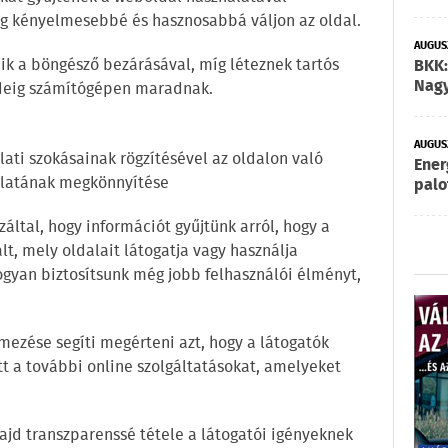
ég kényelmesebbé és hasznosabbá váljon az oldal.
AUGUSZ
ik a böngésző bezárásával, míg léteznek tartós
BKK:
Nagy
ideig számítógépen maradnak.
AUGUSZ
álati szokásainak rögzítésével az oldalon való
Ener
nálatának megkönnyítése
palo
azáltal, hogy információt gyűjtünk arról, hogy a
t, mely oldalait látogatja vagy használja
gyan biztosítsunk még jobb felhasználói élményt,
emezése segíti megérteni azt, hogy a látogatók
t a további online szolgáltatásokat, amelyeket
ajd transzparenssé tétele a látogatói igényeknek