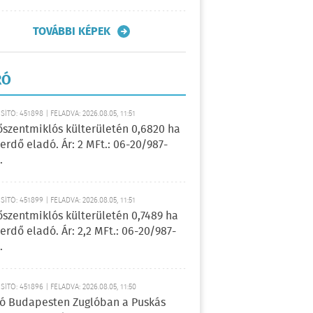
TOVÁBBI KÉPEK
RÓ
ÍTÓ: 451898 | FELADVA: 2026.08.05, 11:51
őszentmiklós külterületén 0,6820 ha
erdő eladó. Ár: 2 MFt.: 06-20/987-
.
ÍTÓ: 451899 | FELADVA: 2026.08.05, 11:51
őszentmiklós külterületén 0,7489 ha
erdő eladó. Ár: 2,2 MFt.: 06-20/987-
.
ÍTÓ: 451896 | FELADVA: 2026.08.05, 11:50
ó Budapesten Zuglóban a Puskás