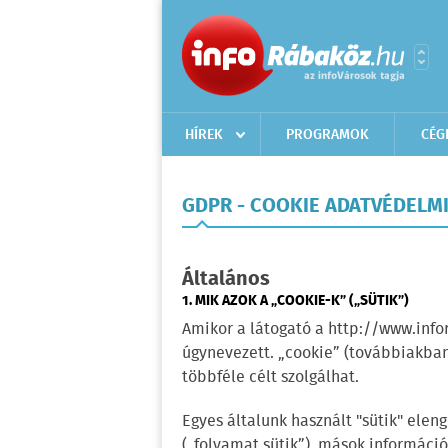
HÍREK
PROGRAMOK
CÉG
GDPR - COOKIE ADATVÉDELM
Általános
1. MIK AZOK A „COOKIE-K” („SÜTIK”)
Amikor a látogató a http://www.infor
úgynevezett. „cookie” (továbbiakban
többféle célt szolgálhat.
Egyes általunk használt "sütik" ele
(„folyamat sütik”), mások informáci