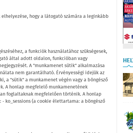
k elhelyezése, hogy a látogató számára a leginkább
észéséhez, a funkciók használatához szükségesek,
gató által adott oldalon, funkcióban vagy
HE
megjegyzését. A "munkamenet sütik" alkalmazása
nálata nem garantálható. Érvényességi idejük az
 ki, a "sütik" a munkamenet végén vagy a böngésző
ek. A honlap megfelelő munkamenetének
ban foglaltaknak megfelelően történik. A honlap
k: - ko_sessions (a cookie élettartama: a böngésző