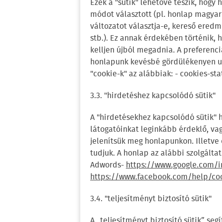
Ezek a "sütik" lehetővé teszik, hog
módot választott (pl. honlap magyar
változatot választja-e, kereső eredm
stb.). Ez annak érdekében történik, 
kelljen újból megadnia. A preferenci
honlapunk kevésbé gördülékenyen ug
"cookie-k" az alábbiak: - cookies-sta
3.3. "hirdetéshez kapcsolódó sütik"
A "hirdetésekhez kapcsolódó sütik" h
látogatóinkat leginkább érdeklő, va
jelenítsük meg honlapunkon. Illetve
tudjuk. A honlap az alábbi szolgáltató
Adwords​-
https://www.google.com/in
https://www.facebook.com/help/co
3.4. "teljesítményt biztosító sütik"
A „teljesítményt biztosító sütik” seg