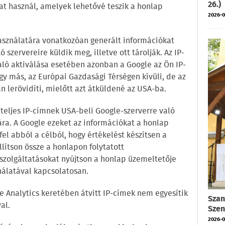
26.)
t használ, amelyek lehetővé teszik a honlap
2026-0
használatára vonatkozóan generált információkat
szervereire küldik meg, illetve ott tárolják. Az IP-
ló aktiválása esetében azonban a Google az Ön IP-
y más, az Európai Gazdasági Térségen kívüli, de az
 lerövidíti, mielőtt azt átküldené az USA-ba.
 teljes IP-címnek USA-beli Google-szerverre való
ára. A Google ezeket az információkat a honlap
l abból a célból, hogy értékelést készítsen a
llítson össze a honlapon folytatott
szolgáltatásokat nyújtson a honlap üzemeltetője
nálatával kapcsolatosan.
 Analytics keretében átvitt IP-címek nem egyesítik
Szan
al.
Szen
2026-0