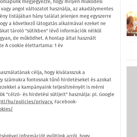
y honlapunk megjegyezze, hogy milyen működési
 vagy angol változatot használja, az akadálymentes
ény listájában hány találat jelenjen meg egyszerre
hogy a következő látogatás alkalmával ezeket ne
ákat tároló "sütikben" lévő információk nélkül
yan, de működhet. A honlap által használt
te A cookie élettartama: 1 év
asználatának célja, hogy kiválasszuk a
gy számukra fontosnak tűnő hirdetéseket és azokat
 ezekkel a kampányaink teljesítményét is mérni
k "célzó- és hirdetési sütijeit" használja: pl. Google
tl/hu/policies/privacy
, Facebook​-
okies/
ítségével információt gyűjtünk arról, hogy