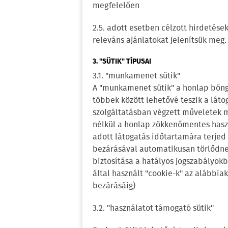
megfelelően
2.5. adott esetben célzott hirdetése
releváns ajánlatokat jelenítsük meg.
3. "SÜTIK" TÍPUSAI
3.1. "munkamenet sütik"
A "munkamenet sütik" a honlap böng
többek között lehetővé teszik a láto
szolgáltatásban végzett műveletek 
nélkül a honlap zökkenőmentes hasz
adott látogatás időtartamára terjed
bezárásával automatikusan törlődn
biztosítása a hatályos jogszabályok
által használt "cookie-k" az alábbia
bezárásáig)
3.2. "használatot támogató sütik"