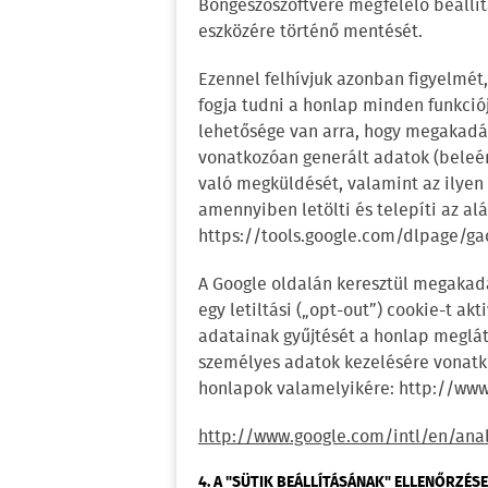
Böngészőszoftvere megfelelő beállí
eszközére történő mentését.
Ezennel felhívjuk azonban figyelmét
fogja tudni a honlap minden funkció
lehetősége van arra, hogy megakadál
vonatkozóan generált adatok (beleért
való megküldését, valamint az ilyen 
amennyiben letölti és telepíti az a
https://tools.google.com/dlpage/ga
A Google oldalán keresztül megakadál
egy letiltási („opt-out”) cookie-t a
adatainak gyűjtését a honlap megláto
személyes adatok kezelésére vonatko
honlapok valamelyikére: http://ww
http://www.google.com/intl/en/anal
4. A "SÜTIK BEÁLLÍTÁSÁNAK" ELLENŐRZÉSE