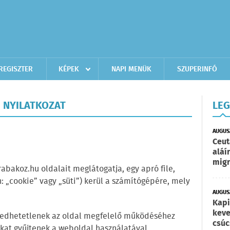
REGISZTER
KÉPEK
NAPI MENÜK
SZUPERINFÓ
I NYILATKOZAT
LEG
AUGUS
Ceut
aláí
migr
abakoz.hu oldalait meglátogatja, egy apró file,
: „cookie” vagy „süti”) kerül a számítógépére, mely
AUGUSZ
Kapi
keve
ngedhetetlenek az oldal megfelelő működéséhez
csúc
ókat gyűjtenek a weboldal használatával