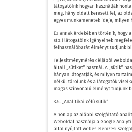
látogatóink hogyan használják honlap
meg, hány oldalt keresett fel, az old
egyes munkamenetek ideje, milyen h
Ez annak érdekében történik, hogy a
stb.) látogatóink igényeinek megfele
felhasználóbarát élményt tudjunk bi
Teljesítménymérés céljából webolda
általi „sütiket” használ. A „sütik” 
hányan látogatják, és milyen tartal
nélkül tárolunk és a látogatók vise
magas színvonalú élményt tudjunk bi
3.5. „Analitikai célú sütik”
A honlap az alábbi szolgáltató analiti
Weboldal használja a Google Analytic
által nyújtott webes elemzési szolgál