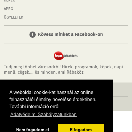
KÉPEK
APRÓ
ÜGYELETEK
Kövess minket a Facebook-on
Tudj meg többet városodról! Hírek, programok, képek, napi
menü, cégek…. és minden, ami Rábaköz
MÉDIAAJÁNLÓ
ADATVÉDELEM
IMPRESSZUM
RÓLUNK
ÁSZF
A weboldal cookie-kat használ az online
felhasználói élmény növelése érdekében.
Copyright InfoVárosok. Minden jog fenntartva. | Web design & arculat by
Voov
További információ erről
Adatvédelmi Szabályzatunkban
Nem fogadom el
Elfogadom