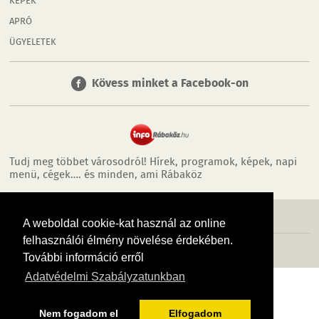
KÉPEK
APRÓ
ÜGYELETEK
Kövess minket a Facebook-on
Tudj meg többet városodról! Hírek, programok, képek, napi
menü, cégek…. és minden, ami Rábaköz
MÉDIAAJÁNLÓ
ADATVÉDELEM
IMPRESSZUM
RÓLUNK
ÁSZF
A weboldal cookie-kat használ az online
felhasználói élmény növelése érdekében.
Copyright InfoVárosok. Minden jog fenntartva. | Web design & arculat by
Voov
További információ erről
Adatvédelmi Szabályzatunkban
Nem fogadom el
Elfogadom