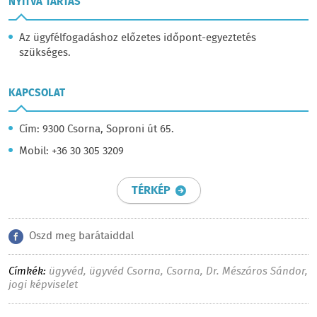
NYITVA TARTÁS
Az ügyfélfogadáshoz előzetes időpont-egyeztetés
szükséges.
KAPCSOLAT
Cím: 9300 Csorna, Soproni út 65.
Mobil: +36 30 305 3209
TÉRKÉP
Oszd meg barátaiddal
Címkék:
ügyvéd
,
ügyvéd Csorna
,
Csorna
,
Dr. Mészáros Sándor
,
jogi képviselet