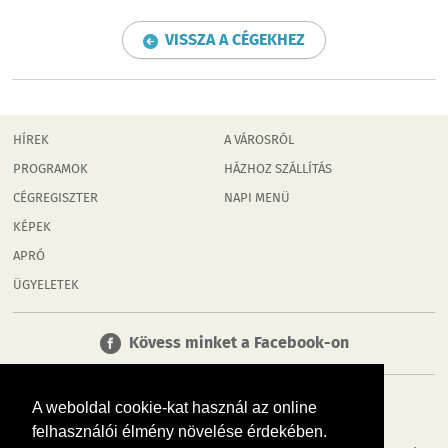
VISSZA A CÉGEKHEZ
HÍREK
A VÁROSRÓL
PROGRAMOK
HÁZHOZ SZÁLLÍTÁS
CÉGREGISZTER
NAPI MENÜ
KÉPEK
APRÓ
ÜGYELETEK
Kövess minket a Facebook-on
A weboldal cookie-kat használ az online
felhasználói élmény növelése érdekében.