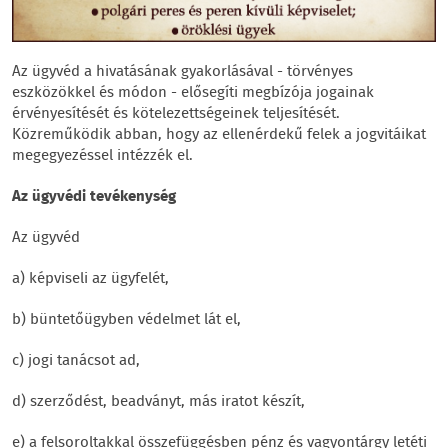
Az ügyvéd a hivatásának gyakorlásával - törvényes
eszközökkel és módon - elősegíti megbízója jogainak
érvényesítését és kötelezettségeinek teljesítését.
Közreműködik abban, hogy az ellenérdekű felek a jogvitáikat
megegyezéssel intézzék el.
Az ügyvédi tevékenység
Az ügyvéd
a) képviseli az ügyfelét,
b) büntetőügyben védelmet lát el,
c) jogi tanácsot ad,
d) szerződést, beadványt, más iratot készít,
e) a felsoroltakkal összefüggésben pénz és vagyontárgy letéti