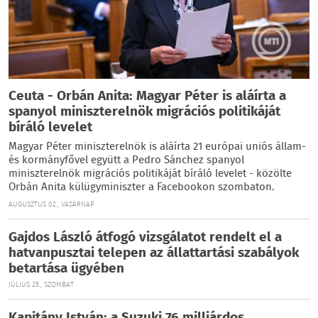
Ceuta - Orbán Anita: Magyar Péter is aláírta a
spanyol miniszterelnök migrációs politikáját
bíráló levelet
Magyar Péter miniszterelnök is aláírta 21 európai uniós állam-
és kormányfővel együtt a Pedro Sánchez spanyol
miniszterelnök migrációs politikáját bíráló levelet - közölte
Orbán Anita külügyminiszter a Facebookon szombaton.
AUGUSZTUS 02., VASÁRNAP
Gajdos László átfogó vizsgálatot rendelt el a
hatvanpusztai telepen az állattartási szabályok
betartása ügyében
JÚLIUS 25., SZOMBAT