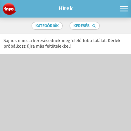
Hírek
KATEGÓRIÁK
KERESÉS
Sajnos nincs a keresésednek megfelelő több találat. Kérlek
próbálkozz újra más feltételekkel!