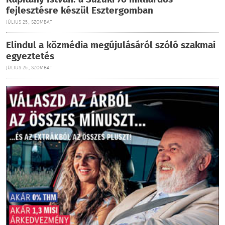
Kapitány István: a Suzuki 76 milliárdos
fejlesztésre készül Esztergomban
JÚLIUS 25., SZOMBAT
Elindul a közmédia megújulásáról szóló szakmai
egyeztetés
JÚLIUS 25., SZOMBAT