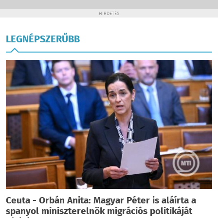
HIRDETÉS
LEGNÉPSZERŰBB
Ceuta - Orbán Anita: Magyar Péter is aláírta a
spanyol miniszterelnök migrációs politikáját