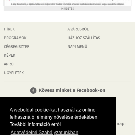
HIRDETÉS
HÍREK
A VÁROSRÓL
PROGRAMOK
HÁZHOZ SZÁLLÍTÁS
CÉGREGISZTER
NAPI MENÜ
KÉPEK
APRÓ
ÜGYELETEK
Kövess minket a Facebook-on
A weboldal cookie-kat használ az online
felhasználói élmény növelése érdekében.
Tudj meg többet városodról! Hírek, programok, képek, napi
További információ erről
menü, cégek…. és minden, ami Rábaköz
Adatvédelmi Szabályzatunkban