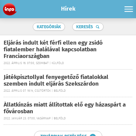
Hírek
KATEGÓRIÁK
KERESÉS
Eljárás indult két férfi ellen egy zsidó
fiatalember halálával kapcsolatban
Franciaországban
2022. ÁPRILIS 16. 07:00, SZOMBAT | KÜLFÖLD
Játékpisztollyal fenyegetőző fiatalokkal
szemben indult eljárás Szekszárdon
2022. ÁPRILIS 07. 16:14, CSÜTÖRTÖK | BELFÖLD
Állatkínzás miatt állítottak elő egy házaspárt a
fővárosban
2022. JANUÁR 23. 07:00, VASÁRNAP | BELFÖLD