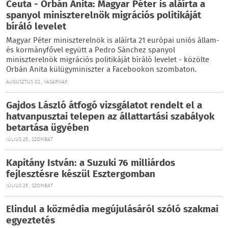
Ceuta - Orbán Anita: Magyar Péter is aláírta a
spanyol miniszterelnök migrációs politikáját
bíráló levelet
Magyar Péter miniszterelnök is aláírta 21 európai uniós állam-
és kormányfővel együtt a Pedro Sánchez spanyol
miniszterelnök migrációs politikáját bíráló levelet - közölte
Orbán Anita külügyminiszter a Facebookon szombaton.
AUGUSZTUS 02., VASÁRNAP
Gajdos László átfogó vizsgálatot rendelt el a
hatvanpusztai telepen az állattartási szabályok
betartása ügyében
JÚLIUS 25., SZOMBAT
Kapitány István: a Suzuki 76 milliárdos
fejlesztésre készül Esztergomban
JÚLIUS 25., SZOMBAT
Elindul a közmédia megújulásáról szóló szakmai
egyeztetés