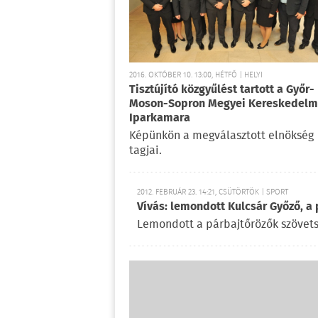
2016. OKTÓBER 10. 13:00, HÉTFŐ | HELYI
Tisztújító közgyűlést tartott a Győr-
Moson-Sopron Megyei Kereskedelm
Iparkamara
Képünkön a megválasztott elnökség
tagjai.
2012. FEBRUÁR 23. 14:21, CSÜTÖRTÖK | SPORT
Vívás: lemondott Kulcsár Győző, a
Lemondott a párbajtőrözők szövetsé