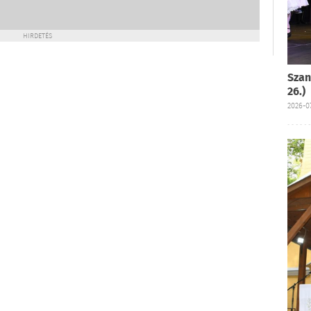
HIRDETÉS
Szan
26.)
2026-07