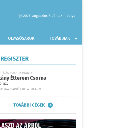
2026. augusztus 7, péntek - Ibolya
OLVASÓSAROK
TOVÁBBIAK
REGISZTER
GLÁTÁS, GASZTRONÓMIA
kány Étterem Csorna
2-074
SORNA, BARTÓK BÉLA UTCA 69.
TOVÁBBI CÉGEK