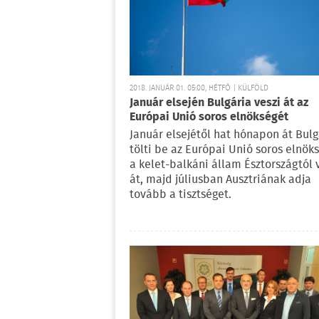
2018. JANUÁR 01. 05:00, HÉTFŐ | KÜLFÖLD
Január elsején Bulgária veszi át az
Európai Unió soros elnökségét
Január elsejétől hat hónapon át Bulg
tölti be az Európai Unió soros elnök
a kelet-balkáni állam Észtországtól 
át, majd júliusban Ausztriának adja
tovább a tisztséget.