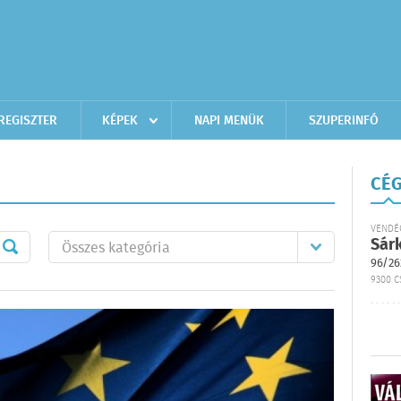
REGISZTER
KÉPEK
NAPI MENÜK
SZUPERINFÓ
CÉG
VENDÉ
Sár
96/26
9300 C