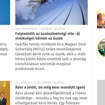
2016. NOVEMBER 21. 11:10, HÉTFŐ | BELFÖLD
Folytatódik az úszószövetségi vita -új
elnökséget kérnek az úszók
ária
Gyárfás Tamás elnöknek és a Magyar Úszó
ségét,
Szövetség (MÚSZ) teljes vezetőségének
veszi
távozását kérik azok az úszók, akik a múlt
héten külön-külön emeltek szót a sportág
irányításában szerintük meglévő
problémák miatt.
2012. ÁPRILIS 14. 07:07, SZOMBAT | BELFÖLD
Áder a jelölt, de még nem mondott igent
Áder Jánost kéri államfőjelöltnek a Fidesz
elnöksége - mondta a hvg.hu-nak egy neve
elhallgatását kérő forrás. Egy fideszes