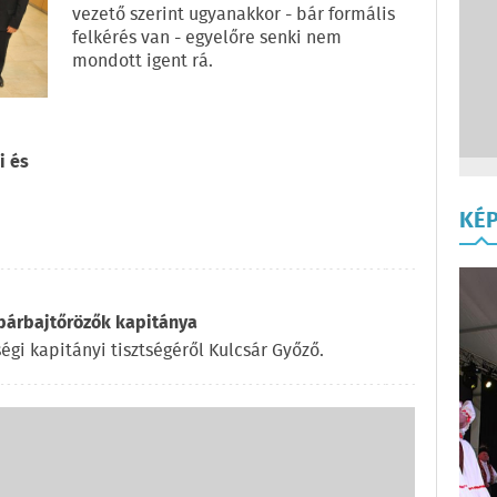
vezető szerint ugyanakkor - bár formális
felkérés van - egyelőre senki nem
mondott igent rá.
i és
KÉ
 párbajtőrözők kapitánya
gi kapitányi tisztségéről Kulcsár Győző.