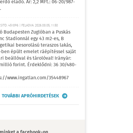
erdő eladó. Ár: 2,2 MFt.: 06-20/987-
.
ÍTÓ: 451896 | FELADVA: 2026.08.05, 11:50
ó Budapesten Zuglóban a Puskás
nc Stadionnál egy 43 m2-es, B
getikai besorolású teraszos lakás,
-ben épült emelet ráépítéssel saját
ri beállóval és tárolóval! Irányár:
 millió forint. Érdeklődni: 36 30/480-
s://www.ingatlan.com/35448967
TOVÁBBI APRÓHIRDETÉSEK
minket a facebook-on