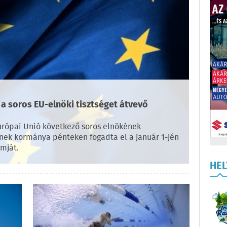
 a soros EU-elnöki tisztséget átvevő
Európai Unió következő soros elnökének
nek kormánya pénteken fogadta el a január 1-jén
mját.
HE