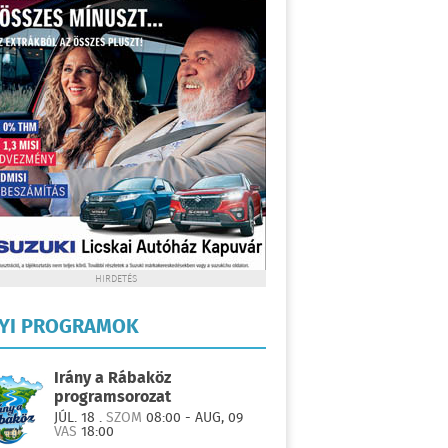
HIRDETÉS
LYI PROGRAMOK
Irány a Rábaköz
programsorozat
JÚL. 18 .
SZOM
08:00 - AUG, 09
VAS
18:00