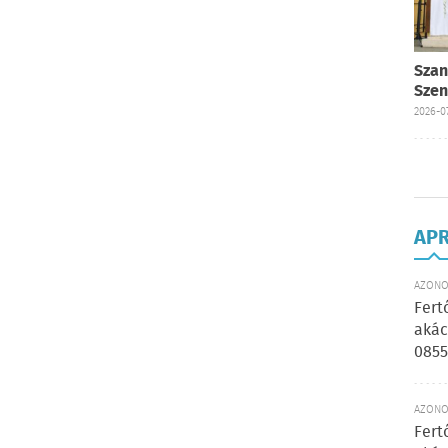
Szan
Szen
2026-07
AP
AZONOS
Fert
akác
0855
AZONOS
Fert