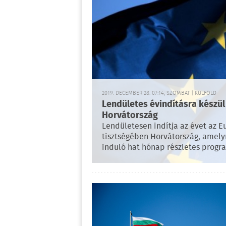
2019. DECEMBER 28. 07:14, SZOMBAT | KÜLFÖLD
Lendületes évindításra készül
Horvátország
Lendületesen indítja az évet az 
tisztségében Horvátország, amely
induló hat hónap részletes progra