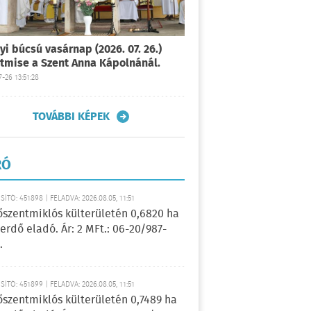
yi búcsú vasárnap (2026. 07. 26.)
tmise a Szent Anna Kápolnánál.
-26 13:51:28
TOVÁBBI KÉPEK
RÓ
ÍTÓ: 451898 | FELADVA: 2026.08.05, 11:51
őszentmiklós külterületén 0,6820 ha
erdő eladó. Ár: 2 MFt.: 06-20/987-
.
ÍTÓ: 451899 | FELADVA: 2026.08.05, 11:51
őszentmiklós külterületén 0,7489 ha