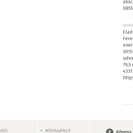
akác
0855
AZONOS
Elad
Fere
ener
2015
udva
79,5
4331
http
SRÓL
MÉDIAAJÁNLÓ
Kövess 