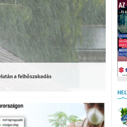
élután a felhőszakadás
HE