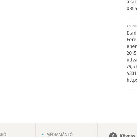
akác
0855
AZONOS
Elad
Fere
ener
2015
udva
79,5
4331
http
SRÓL
MÉDIAAJÁNLÓ
Kövess 