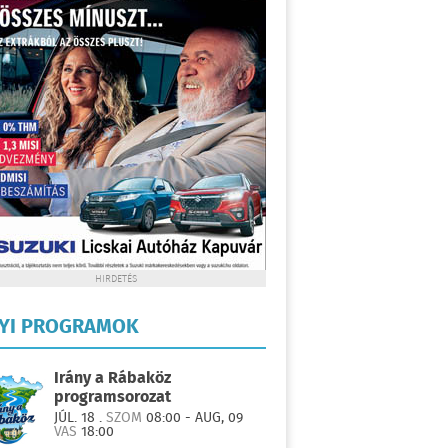
HIRDETÉS
LYI PROGRAMOK
Irány a Rábaköz
programsorozat
JÚL. 18 .
SZOM
08:00 - AUG, 09
VAS
18:00