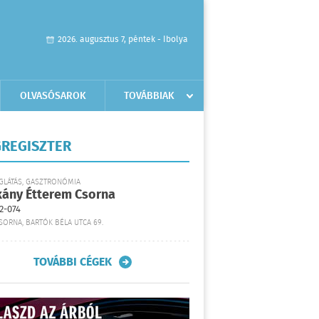
2026. augusztus 7, péntek - Ibolya
OLVASÓSAROK
TOVÁBBIAK
REGISZTER
GLÁTÁS, GASZTRONÓMIA
kány Étterem Csorna
2-074
SORNA, BARTÓK BÉLA UTCA 69.
TOVÁBBI CÉGEK