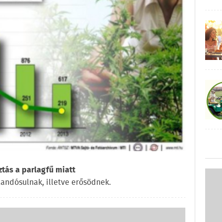
ztás a parlagfű miatt
landósulnak, illetve erősödnek.