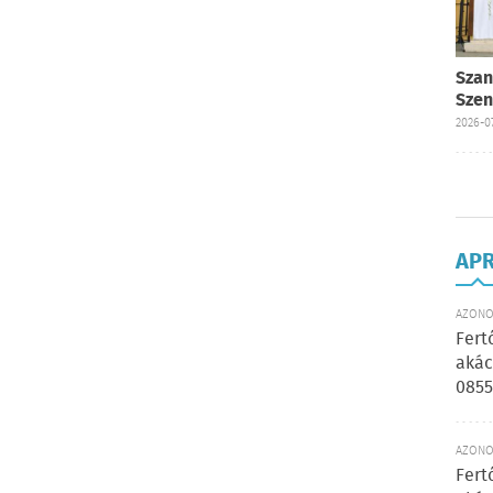
Szan
Szen
2026-07
AP
AZONOS
Fert
akác
0855
AZONOS
Fert