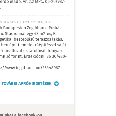
erdő eladó. Ár: 2,2 MFt.: 06-20/987-
.
ÍTÓ: 451896 | FELADVA: 2026.08.05, 11:50
ó Budapesten Zuglóban a Puskás
nc Stadionnál egy 43 m2-es, B
getikai besorolású teraszos lakás,
-ben épült emelet ráépítéssel saját
ri beállóval és tárolóval! Irányár:
 millió forint. Érdeklődni: 36 30/480-
s://www.ingatlan.com/35448967
TOVÁBBI APRÓHIRDETÉSEK
minket a facebook-on