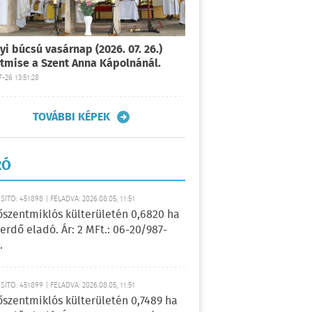
yi búcsú vasárnap (2026. 07. 26.)
tmise a Szent Anna Kápolnánál.
-26 13:51:28
TOVÁBBI KÉPEK
RÓ
ÍTÓ: 451898 | FELADVA: 2026.08.05, 11:51
őszentmiklós külterületén 0,6820 ha
erdő eladó. Ár: 2 MFt.: 06-20/987-
.
ÍTÓ: 451899 | FELADVA: 2026.08.05, 11:51
őszentmiklós külterületén 0,7489 ha