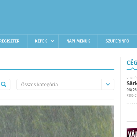
REGISZTER
KÉPEK
NAPI MENÜK
SZUPERINFÓ
CÉG
VENDÉ
Sár
96/26
9300 C