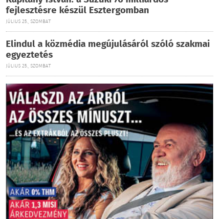
Kapitány István: a Suzuki 76 milliárdos
fejlesztésre készül Esztergomban
JÚLIUS 25., SZOMBAT
Elindul a közmédia megújulásáról szóló szakmai
egyeztetés
JÚLIUS 25., SZOMBAT