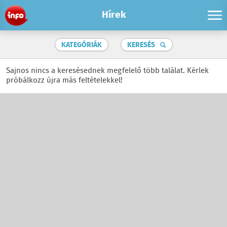
Hírek
KATEGÓRIÁK
KERESÉS
Sajnos nincs a keresésednek megfelelő több találat. Kérlek
próbálkozz újra más feltételekkel!