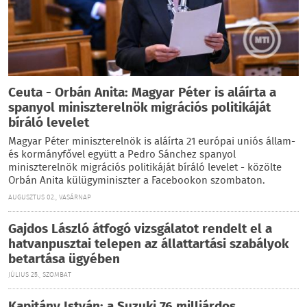
Ceuta - Orbán Anita: Magyar Péter is aláírta a
spanyol miniszterelnök migrációs politikáját
bíráló levelet
Magyar Péter miniszterelnök is aláírta 21 európai uniós állam-
és kormányfővel együtt a Pedro Sánchez spanyol
miniszterelnök migrációs politikáját bíráló levelet - közölte
Orbán Anita külügyminiszter a Facebookon szombaton.
AUGUSZTUS 02., VASÁRNAP
Gajdos László átfogó vizsgálatot rendelt el a
hatvanpusztai telepen az állattartási szabályok
betartása ügyében
JÚLIUS 25., SZOMBAT