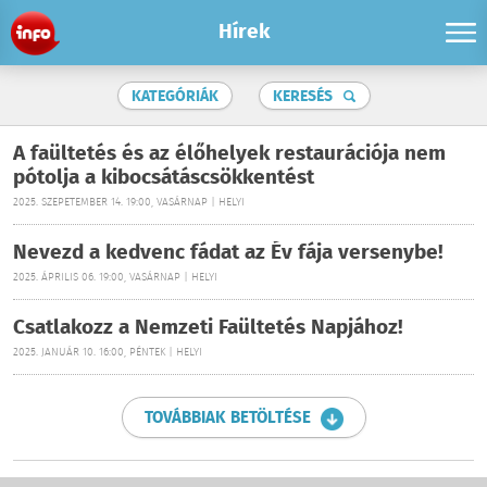
Hírek
KATEGÓRIÁK
KERESÉS
A faültetés és az élőhelyek restaurációja nem
pótolja a kibocsátáscsökkentést
2025. SZEPETEMBER 14. 19:00, VASÁRNAP | HELYI
Nevezd a kedvenc fádat az Év fája versenybe!
2025. ÁPRILIS 06. 19:00, VASÁRNAP | HELYI
Csatlakozz a Nemzeti Faültetés Napjához!
2025. JANUÁR 10. 16:00, PÉNTEK | HELYI
TOVÁBBIAK BETÖLTÉSE