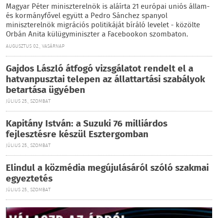
Magyar Péter miniszterelnök is aláírta 21 európai uniós állam-
és kormányfővel együtt a Pedro Sánchez spanyol
miniszterelnök migrációs politikáját bíráló levelet - közölte
Orbán Anita külügyminiszter a Facebookon szombaton.
AUGUSZTUS 02., VASÁRNAP
Gajdos László átfogó vizsgálatot rendelt el a
hatvanpusztai telepen az állattartási szabályok
betartása ügyében
JÚLIUS 25., SZOMBAT
Kapitány István: a Suzuki 76 milliárdos
fejlesztésre készül Esztergomban
JÚLIUS 25., SZOMBAT
Elindul a közmédia megújulásáról szóló szakmai
egyeztetés
JÚLIUS 25., SZOMBAT