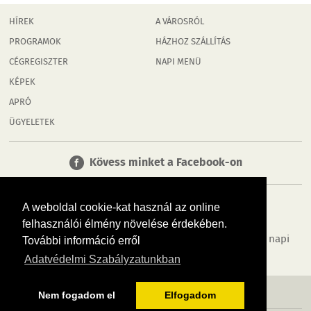
HÍREK
A VÁROSRÓL
PROGRAMOK
HÁZHOZ SZÁLLÍTÁS
CÉGREGISZTER
NAPI MENÜ
KÉPEK
APRÓ
ÜGYELETEK
Kövess minket a Facebook-on
A weboldal cookie-kat használ az online
felhasználói élmény növelése érdekében.
Tudj meg többet városodról! Hírek, programok, képek, napi
További információ erről
menü, cégek…. és minden, ami Rábaköz
Adatvédelmi Szabályzatunkban
MÉDIAAJÁNLÓ
ADATVÉDELEM
IMPRESSZUM
RÓLUNK
ÁSZF
Nem fogadom el
Elfogadom