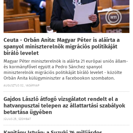
Ceuta - Orbán Anita: Magyar Péter is aláírta a
spanyol miniszterelnök migrációs politikáját
bíráló levelet
Magyar Péter miniszterelnök is aláírta 21 európai uniós állam-
és kormányfővel együtt a Pedro Sánchez spanyol
miniszterelnök migrációs politikáját bíráló levelet - közölte
Orbán Anita külügyminiszter a Facebookon szombaton.
AUGUSZTUS 02., VASÁRNAP
Gajdos László átfogó vizsgálatot rendelt el a
hatvanpusztai telepen az állattartási szabályok
betartása ügyében
JÚLIUS 25., SZOMBAT