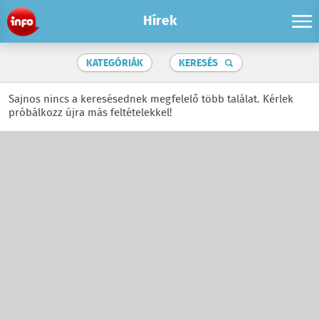
Hírek
KATEGÓRIÁK
KERESÉS
Sajnos nincs a keresésednek megfelelő több találat. Kérlek
próbálkozz újra más feltételekkel!