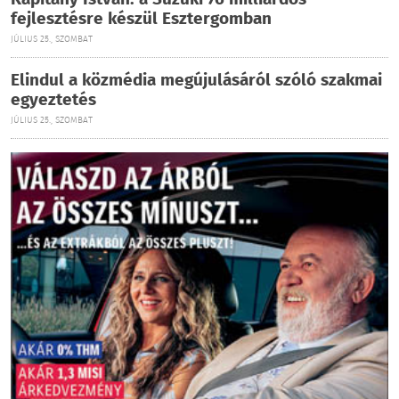
Kapitány István: a Suzuki 76 milliárdos
fejlesztésre készül Esztergomban
JÚLIUS 25., SZOMBAT
Elindul a közmédia megújulásáról szóló szakmai
egyeztetés
JÚLIUS 25., SZOMBAT