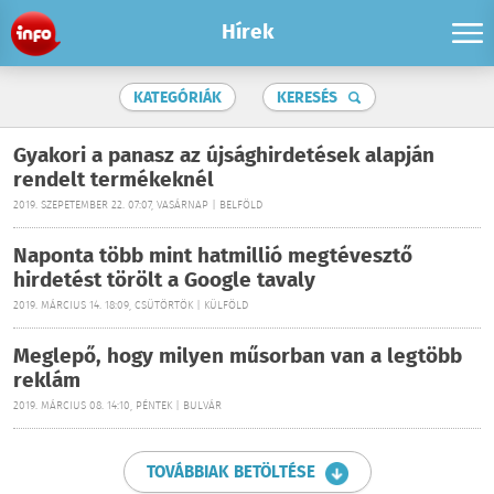
Hírek
KATEGÓRIÁK
KERESÉS
Gyakori a panasz az újsághirdetések alapján
rendelt termékeknél
2019. SZEPETEMBER 22. 07:07, VASÁRNAP | BELFÖLD
Naponta több mint hatmillió megtévesztő
hirdetést törölt a Google tavaly
2019. MÁRCIUS 14. 18:09, CSÜTÖRTÖK | KÜLFÖLD
Meglepő, hogy milyen műsorban van a legtöbb
reklám
2019. MÁRCIUS 08. 14:10, PÉNTEK | BULVÁR
TOVÁBBIAK BETÖLTÉSE