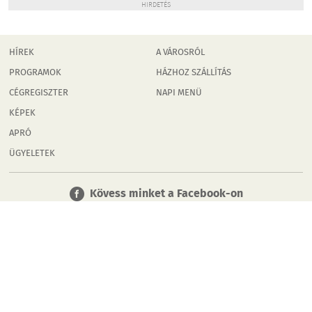
HIRDETÉS
HÍREK
A VÁROSRÓL
PROGRAMOK
HÁZHOZ SZÁLLÍTÁS
CÉGREGISZTER
NAPI MENÜ
KÉPEK
APRÓ
ÜGYELETEK
Kövess minket a Facebook-on
Tudj meg többet városodról! Hírek, programok, képek, napi
menü, cégek…. és minden, ami Rábaköz