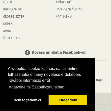
HÍREK
A VÁROSRÓL
PROGRAMOK
HÁZHOZ SZÁLLÍTÁS
CÉGREGISZTER
NAPI MENÜ
KÉPEK
APRÓ
ÜGYELETEK
Kövess minket a Facebook-on
A weboldal cookie-kat használ az online
felhasználói élmény növelése érdekében.
Tudj meg többet városodról! Hírek, programok, képek, napi
További információ erről
menü, cégek…. és minden, ami Rábaköz
Adatvédelmi Szabályzatunkban
MÉDIAAJÁNLÓ
ADATVÉDELEM
IMPRESSZUM
RÓLUNK
ÁSZF
Nem fogadom el
Elfogadom
Copyright InfoVárosok. Minden jog fenntartva. | Web design & arculat by
Voov