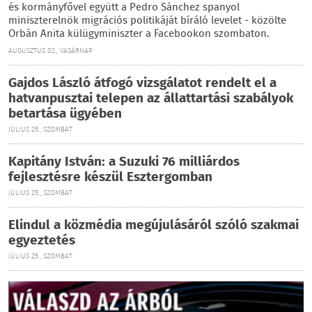
és kormányfővel együtt a Pedro Sánchez spanyol
miniszterelnök migrációs politikáját bíráló levelet - közölte
Orbán Anita külügyminiszter a Facebookon szombaton.
AUGUSZTUS 02., VASÁRNAP
Gajdos László átfogó vizsgálatot rendelt el a
hatvanpusztai telepen az állattartási szabályok
betartása ügyében
JÚLIUS 25., SZOMBAT
Kapitány István: a Suzuki 76 milliárdos
fejlesztésre készül Esztergomban
JÚLIUS 25., SZOMBAT
Elindul a közmédia megújulásáról szóló szakmai
egyeztetés
JÚLIUS 25., SZOMBAT