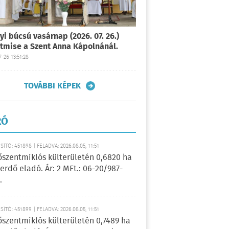
yi búcsú vasárnap (2026. 07. 26.)
tmise a Szent Anna Kápolnánál.
-26 13:51:28
TOVÁBBI KÉPEK
RÓ
ÍTÓ: 451898 | FELADVA: 2026.08.05, 11:51
őszentmiklós külterületén 0,6820 ha
erdő eladó. Ár: 2 MFt.: 06-20/987-
.
ÍTÓ: 451899 | FELADVA: 2026.08.05, 11:51
őszentmiklós külterületén 0,7489 ha