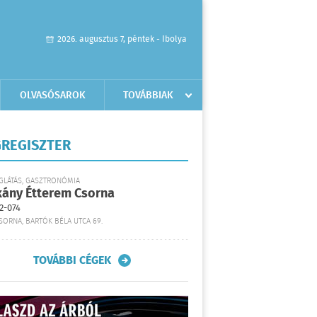
2026. augusztus 7, péntek - Ibolya
OLVASÓSAROK
TOVÁBBIAK
REGISZTER
GLÁTÁS, GASZTRONÓMIA
kány Étterem Csorna
2-074
SORNA, BARTÓK BÉLA UTCA 69.
TOVÁBBI CÉGEK