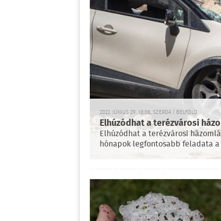
2022. JÚNIUS 29. 18:06, SZERDA | BELFÖLD
Elhúzódhat a terézvárosi házo
Elhúzódhat a terézvárosi házomlás
hónapok legfontosabb feladata a 