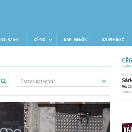
REGISZTER
KÉPEK
NAPI MENÜK
SZUPERINFÓ
CÉG
VENDÉ
Sár
96/26
9300 C