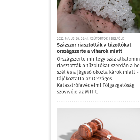
2022. MÁJUS 26. 08:41, CSÜTÖRTÖK | BELFÖLD
Százszor riasztották a tűzoltókat
országszerte a viharok miatt
Országszerte mintegy száz alkalomm
riasztották a tűzoltókat szerdán a h
szél és a jégeső okozta károk miatt -
tájékoztatta az Országos
Katasztrófavédelmi Főigazgatóság
szóvivője az MTI-t.