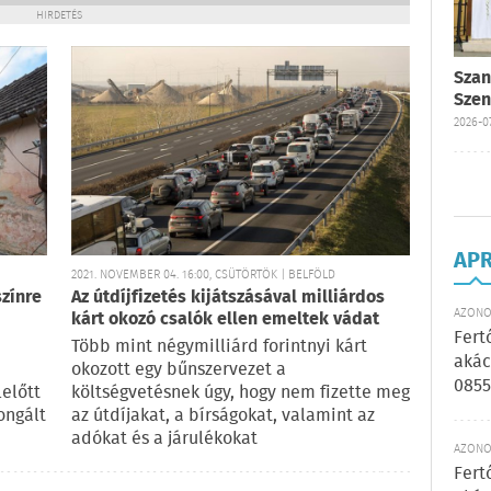
HIRDETÉS
Szan
Szen
2026-07
AP
2021. NOVEMBER 04. 16:00, CSÜTÖRTÖK | BELFÖLD
zínre
Az útdíjfizetés kijátszásával milliárdos
AZONOS
kárt okozó csalók ellen emeltek vádat
Fert
Több mint négymilliárd forintnyi kárt
akác
okozott egy bűnszervezet a
0855
lelőtt
költségvetésnek úgy, hogy nem fizette meg
ongált
az útdíjakat, a bírságokat, valamint az
adókat és a járulékokat
AZONOS
Fert