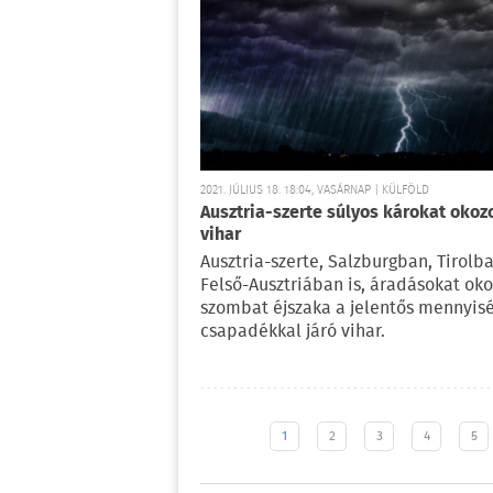
2021. JÚLIUS 18. 18:04, VASÁRNAP | KÜLFÖLD
Ausztria-szerte súlyos károkat okozo
vihar
Ausztria-szerte, Salzburgban, Tirolb
Felső-Ausztriában is, áradásokat oko
szombat éjszaka a jelentős mennyis
csapadékkal járó vihar.
1
2
3
4
5