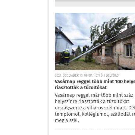
2021. DECEMBER 13. 06:00, HÉTFŐ | BELFÖLD
Vasárnap reggel több mint 100 helys
riasztották a tűzoltókat
Vasárnap reggel már több mint száz
helyszínre riasztották a tűzoltókat
országszerte a viharos szél miatt. Dé
templomot, kollégiumot, szállodát r
meg a szél,