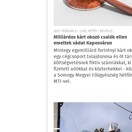
2022. FEBRUÁR 21. 13:08, HÉTFŐ | BELFÖLD
Milliárdos kárt okozó csalók ellen
emeltek vádat Kaposváron
Mintegy egymilliárd forintnyi kárt o
egy cégcsoport tulajdonosa és öt tár
költségvetésnek fiktív számlákkal, k
fizetett adókkal és közterhekkel - kö
a Somogy Megyei Főügyészség hétfő
MTI-vel.