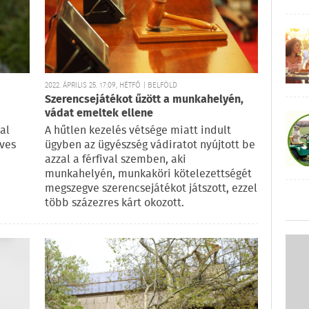
2022. ÁPRILIS 25. 17:09, HÉTFŐ | BELFÖLD
Szerencsejátékot űzött a munkahelyén,
vádat emeltek ellene
al
A hűtlen kezelés vétsége miatt indult
eves
ügyben az ügyészség vádiratot nyújtott be
azzal a férfival szemben, aki
munkahelyén, munkaköri kötelezettségét
megszegve szerencsejátékot játszott, ezzel
több százezres kárt okozott.