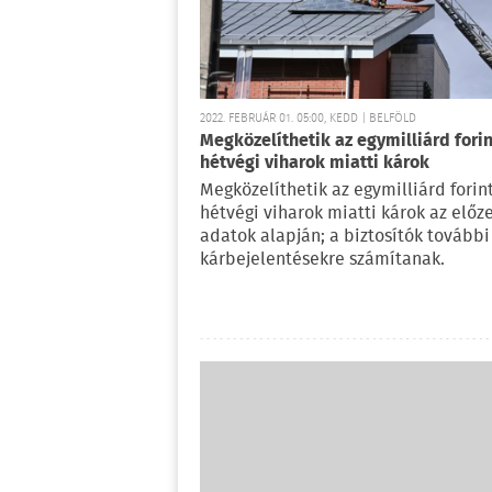
2022. FEBRUÁR 01. 05:00, KEDD | BELFÖLD
Megközelíthetik az egymilliárd forin
hétvégi viharok miatti károk
Megközelíthetik az egymilliárd forin
hétvégi viharok miatti károk az előz
adatok alapján; a biztosítók további
kárbejelentésekre számítanak.