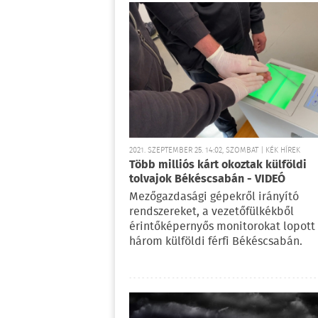
2021. SZEPTEMBER 25. 14:02, SZOMBAT | KÉK HÍREK
Több milliós kárt okoztak külföldi
tolvajok Békéscsabán - VIDEÓ
Mezőgazdasági gépekről irányító
rendszereket, a vezetőfülkékből
érintőképernyős monitorokat lopott
három külföldi férfi Békéscsabán.