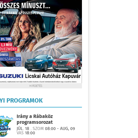
HIRDETÉS
LYI PROGRAMOK
Irány a Rábaköz
programsorozat
JÚL. 18 .
SZOM
08:00 - AUG, 09
VAS
18:00