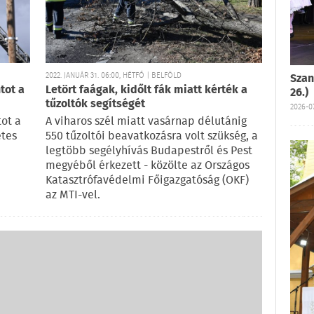
2022. JANUÁR 31. 06:00, HÉTFŐ | BELFÖLD
Szan
tot a
Letört faágak, kidőlt fák miatt kérték a
26.)
tűzoltók segítségét
2026-07
tot a
A viharos szél miatt vasárnap délutánig
etes
550 tűzoltói beavatkozásra volt szükség, a
legtöbb segélyhívás Budapestről és Pest
megyéből érkezett - közölte az Országos
Katasztrófavédelmi Főigazgatóság (OKF)
az MTI-vel.