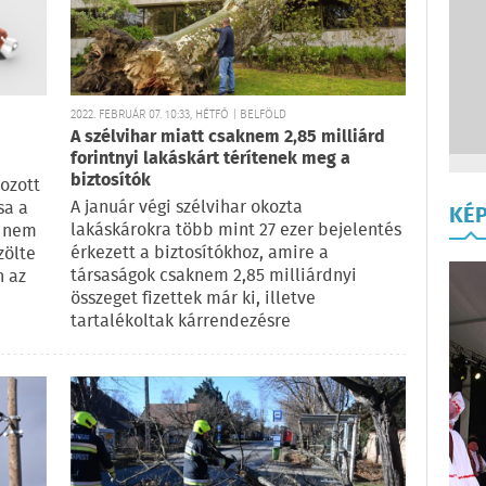
2022. FEBRUÁR 07. 10:33, HÉTFŐ | BELFÖLD
A szélvihar miatt csaknem 2,85 milliárd
forintnyi lakáskárt térítenek meg a
biztosítók
kozott
A január végi szélvihar okozta
sa a
KÉ
lakáskárokra több mint 27 ezer bejelentés
i nem
érkezett a biztosítókhoz, amire a
zölte
társaságok csaknem 2,85 milliárdnyi
n az
összeget fizettek már ki, illetve
tartalékoltak kárrendezésre