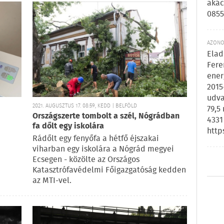
akác
0855
AZONOS
Elad
Fere
ener
2015
udva
2021. AUGUSZTUS 17. 08:59, KEDD | BELFÖLD
79,5
Országszerte tombolt a szél, Nógrádban
4331
fa dőlt egy iskolára
http
Rádőlt egy fenyőfa a hétfő éjszakai
viharban egy iskolára a Nógrád megyei
Ecsegen - közölte az Országos
Katasztrófavédelmi Főigazgatóság kedden
az MTI-vel.