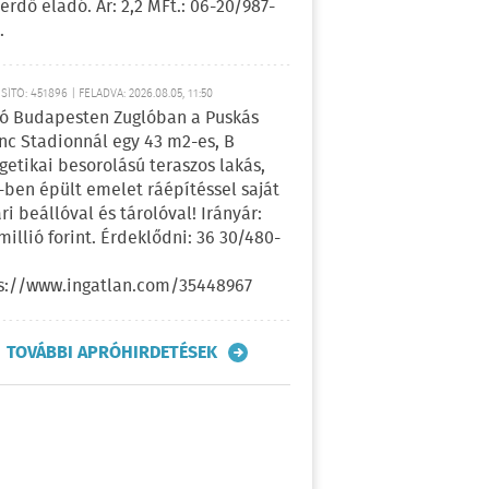
erdő eladó. Ár: 2,2 MFt.: 06-20/987-
.
ÍTÓ: 451896 | FELADVA: 2026.08.05, 11:50
ó Budapesten Zuglóban a Puskás
nc Stadionnál egy 43 m2-es, B
getikai besorolású teraszos lakás,
-ben épült emelet ráépítéssel saját
ri beállóval és tárolóval! Irányár:
 millió forint. Érdeklődni: 36 30/480-
s://www.ingatlan.com/35448967
TOVÁBBI APRÓHIRDETÉSEK