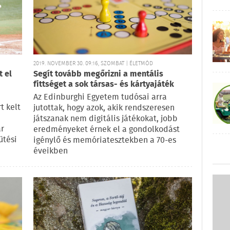
2019. NOVEMBER 30. 09:16, SZOMBAT | ÉLETMÓD
t el
Segít tovább megőrizni a mentális
fittséget a sok társas- és kártyajáték
Az Edinburghi Egyetem tudósai arra
t kelt
jutottak, hogy azok, akik rendszeresen
játszanak nem digitális játékokat, jobb
ár
eredményeket érnek el a gondolkodást
ütési
igénylő és memóriatesztekben a 70-es
éveikben