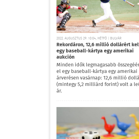
2022. AUGUSZTUS 29. 10:04, HÉTFŐ | BULVÁR
Rekordáron, 12,6 millió dollárért kel
egy baseball-kártya egy amerikai
aukción
Minden idők legmagasabb összegéér
el egy baseball-kártya egy amerikai
árverésen vasárnap: 12,6 millió doll
(mintegy 5,2 milliárd forint) volt a le
ár.