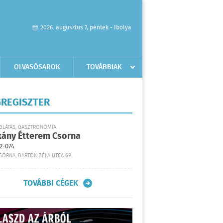
2026. augusztus 7, péntek - Ibolya
OLVASÓSAROK
TOVÁBBIAK
REGISZTER
GLÁTÁS, GASZTRONÓMIA
kány Étterem Csorna
2-074
SORNA, BARTÓK BÉLA UTCA 69.
TOVÁBBI CÉGEK