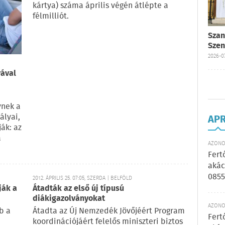
kártya) száma április végén átlépte a
félmilliót.
Szan
Szen
2026-07
yával
ynek a
ályai,
AP
ák: az
a
AZONOS
Fert
akác
0855
2012. ÁPRILIS 25. 07:05, SZERDA | BELFÖLD
ják a
Átadták az első új típusú
diákigazolványokat
AZONOS
b a
Átadta az Új Nemzedék Jövőjéért Program
Fert
koordinációjáért felelős miniszteri biztos