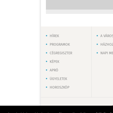
HÍREK
A VÁRO
PROGRAMOK
HÁZHOZ
CÉGREGISZTER
NAPI M
KÉPEK
APRÓ
ÜGYELETEK
HOROSZKÓP