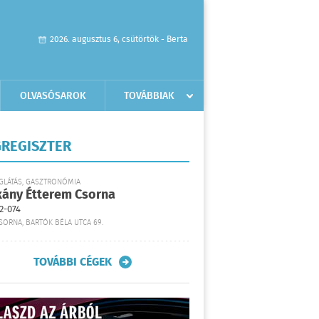
2026. augusztus 6, csütörtök - Berta
OLVASÓSAROK
TOVÁBBIAK
REGISZTER
GLÁTÁS, GASZTRONÓMIA
kány Étterem Csorna
2-074
SORNA, BARTÓK BÉLA UTCA 69.
TOVÁBBI CÉGEK