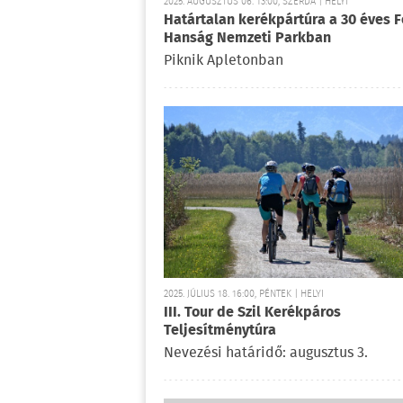
2025. AUGUSZTUS 06. 13:00, SZERDA | HELYI
Határtalan kerékpártúra a 30 éves F
Hanság Nemzeti Parkban
Piknik Apletonban
2025. JÚLIUS 18. 16:00, PÉNTEK | HELYI
III. Tour de Szil Kerékpáros
Teljesítménytúra
Nevezési határidő: augusztus 3.