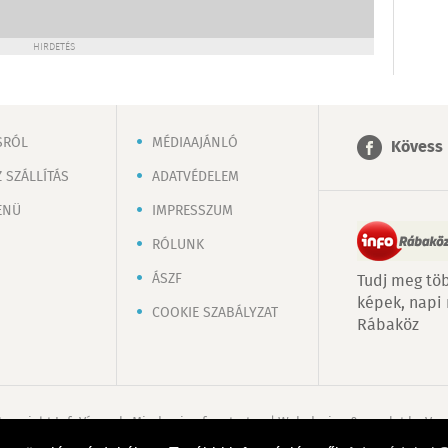
HIRDETÉS
SRÓL
MÉDIAAJÁNLÓ
Kövess 
 SZÁLLÍTÁS
ADATVÉDELEM
ENÜ
IMPRESSZUM
RÓLUNK
ÁSZF
Tudj meg töb
képek, napi
COOKIE SZABÁLYZAT
Rábaköz
Copyright InfoVárosok. Minden jog fenntartva. | Web design & arculat by
Voo