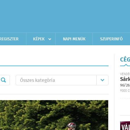
REGISZTER
KÉPEK
NAPI MENÜK
SZUPERINFÓ
CÉG
VENDÉ
Sár
96/26
9300 C