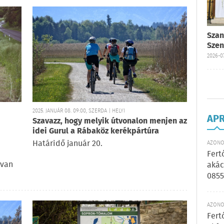
Szan
Szen
2026-07
2025. JANUÁR 08. 09:00, SZERDA | HELYI
AP
Szavazz, hogy melyik útvonalon menjen az
idei Gurul a Rábaköz kerékpártúra
Határidő január 20.
AZONOS
Fert
 van
akác
0855
AZONOS
Fert