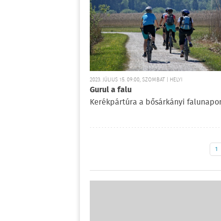
2023. JÚLIUS 15. 09:00, SZOMBAT | HELYI
Gurul a falu
Kerékpártúra a bősárkányi falunapo
1