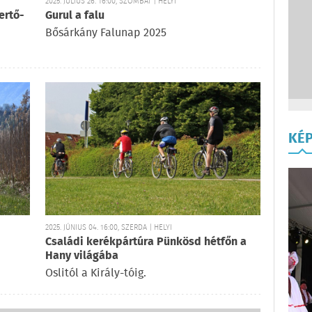
2025. JÚLIUS 26. 16:00, SZOMBAT | HELYI
ertő-
Gurul a falu
Bősárkány Falunap 2025
KÉ
2025. JÚNIUS 04. 16:00, SZERDA | HELYI
Családi kerékpártúra Pünkösd hétfőn a
Hany világába
Oslitól a Király-tóig.