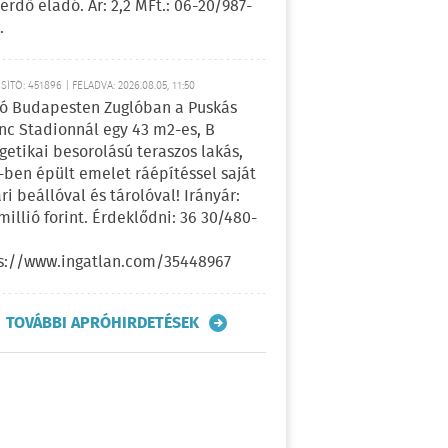
erdő eladó. Ár: 2,2 MFt.: 06-20/987-
.
ÍTÓ: 451896 | FELADVA: 2026.08.05, 11:50
ó Budapesten Zuglóban a Puskás
nc Stadionnál egy 43 m2-es, B
getikai besorolású teraszos lakás,
-ben épült emelet ráépítéssel saját
ri beállóval és tárolóval! Irányár:
 millió forint. Érdeklődni: 36 30/480-
s://www.ingatlan.com/35448967
TOVÁBBI APRÓHIRDETÉSEK