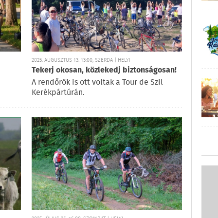
2025. AUGUSZTUS 13. 13:00, SZERDA | HELYI
Tekerj okosan, közlekedj biztonságosan!
A rendőrök is ott voltak a Tour de Szil
Kerékpártúrán.