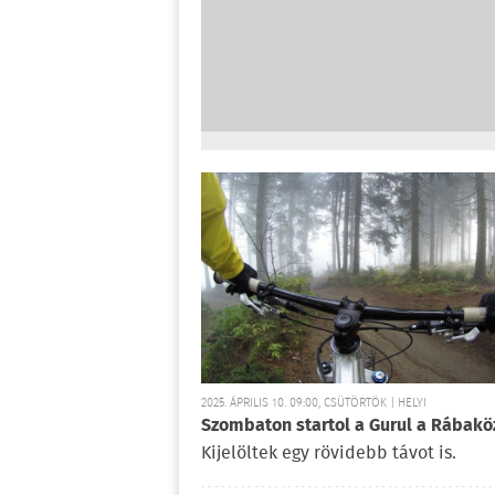
2025. ÁPRILIS 10. 09:00, CSÜTÖRTÖK | HELYI
Szombaton startol a Gurul a Rábakö
Kijelöltek egy rövidebb távot is.