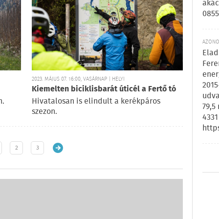
akác
0855
AZONOS
Elad
Fere
ener
2023. MÁJUS 07. 16:00, VASÁRNAP | HELYI
2015
Kiemelten biciklisbarát úticél a Fertő tó
udva
n.
Hivatalosan is elindult a kerékpáros
79,5
szezon.
4331
http
2
3