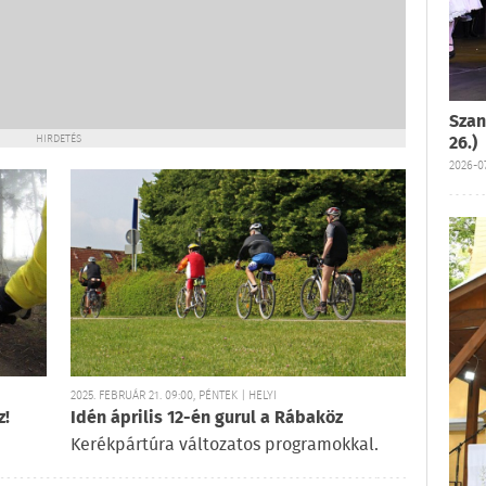
Szan
HIRDETÉS
26.)
2026-07
2025. FEBRUÁR 21. 09:00, PÉNTEK | HELYI
z!
Idén április 12-én gurul a Rábaköz
Kerékpártúra változatos programokkal.