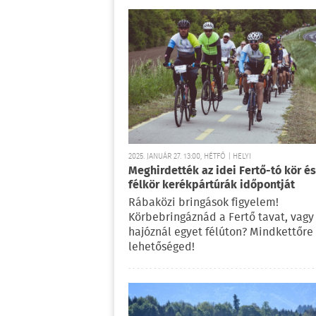
2025. JANUÁR 27. 13:00, HÉTFŐ | HELYI
Meghirdették az idei Fertő-tó kör és
félkör kerékpártúrák időpontját
Rábaközi bringások figyelem!
Körbebringáznád a Fertő tavat, vagy
hajóznál egyet félúton? Mindkettőre
lehetőséged!