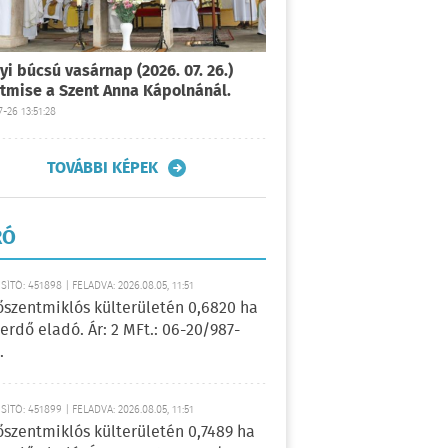
yi búcsú vasárnap (2026. 07. 26.)
tmise a Szent Anna Kápolnánál.
-26 13:51:28
TOVÁBBI KÉPEK
RÓ
ÍTÓ: 451898 | FELADVA: 2026.08.05, 11:51
őszentmiklós külterületén 0,6820 ha
erdő eladó. Ár: 2 MFt.: 06-20/987-
.
ÍTÓ: 451899 | FELADVA: 2026.08.05, 11:51
őszentmiklós külterületén 0,7489 ha