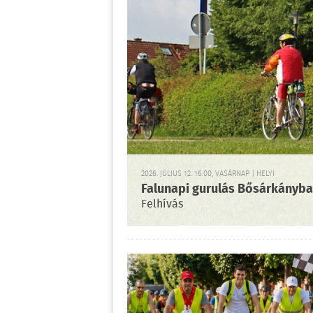
2026. JÚLIUS 12. 16:00, VASÁRNAP | HELYI
Falunapi gurulás Bősárkányb
Felhívás