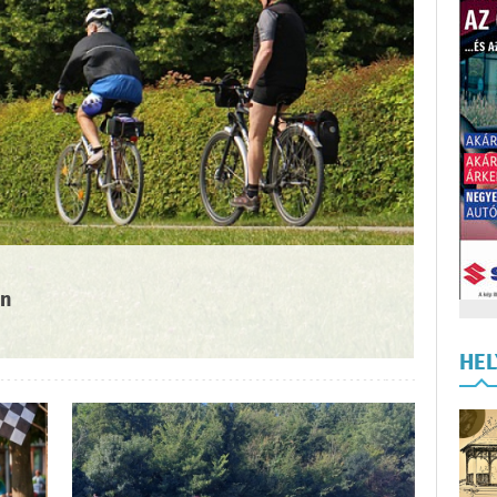
an
HE