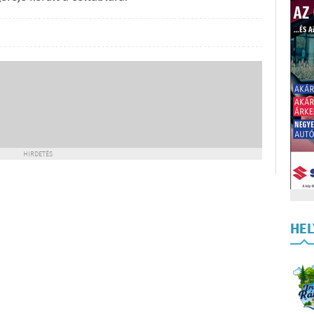
HIRDETÉS
HE