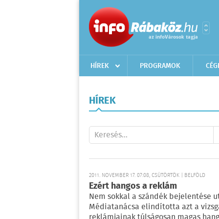
HÍREK
PROGRAMOK
CÉG
HÍREK
2011. NOVEMBER 17. 07:08, CSÜTÖRTÖK | BELFÖLD
Ezért hangos a reklám
Nem sokkal a szándék bejelentése u
Médiatanácsa elindította azt a vizs
reklámjainak túlságosan magas hange