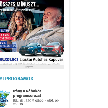
HIRDETÉS
LYI PROGRAMOK
Irány a Rábaköz
programsorozat
JÚL. 18 .
SZOM
08:00 - AUG, 09
VAS
18:00