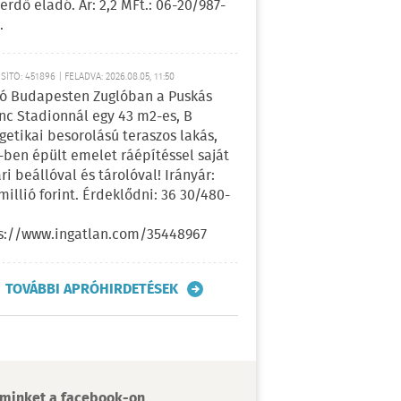
erdő eladó. Ár: 2,2 MFt.: 06-20/987-
.
ÍTÓ: 451896 | FELADVA: 2026.08.05, 11:50
ó Budapesten Zuglóban a Puskás
nc Stadionnál egy 43 m2-es, B
getikai besorolású teraszos lakás,
-ben épült emelet ráépítéssel saját
ri beállóval és tárolóval! Irányár:
 millió forint. Érdeklődni: 36 30/480-
s://www.ingatlan.com/35448967
TOVÁBBI APRÓHIRDETÉSEK
minket a facebook-on