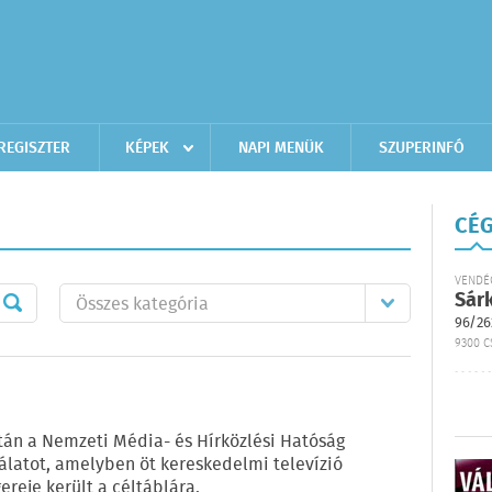
REGISZTER
KÉPEK
NAPI MENÜK
SZUPERINFÓ
CÉG
VENDÉ
Sár
96/26
9300 C
tán a Nemzeti Média- és Hírközlési Hatóság
gálatot, amelyben öt kereskedelmi televízió
reje került a céltáblára.