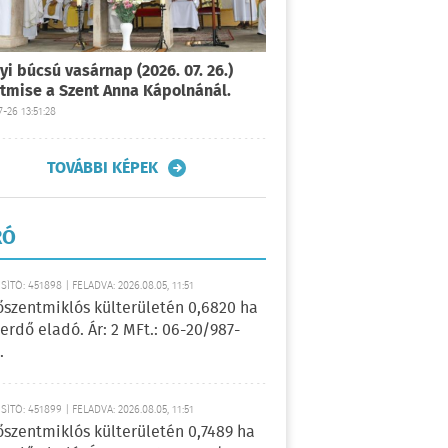
yi búcsú vasárnap (2026. 07. 26.)
tmise a Szent Anna Kápolnánál.
-26 13:51:28
TOVÁBBI KÉPEK
RÓ
ÍTÓ: 451898 | FELADVA: 2026.08.05, 11:51
őszentmiklós külterületén 0,6820 ha
erdő eladó. Ár: 2 MFt.: 06-20/987-
.
ÍTÓ: 451899 | FELADVA: 2026.08.05, 11:51
őszentmiklós külterületén 0,7489 ha