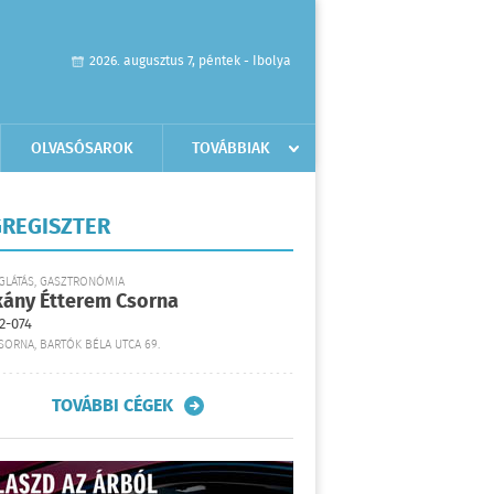
2026. augusztus 7, péntek - Ibolya
OLVASÓSAROK
TOVÁBBIAK
REGISZTER
GLÁTÁS, GASZTRONÓMIA
kány Étterem Csorna
2-074
SORNA, BARTÓK BÉLA UTCA 69.
TOVÁBBI CÉGEK