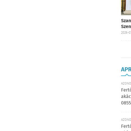
Szan
Szen
2026-07
AP
AZONOS
Fert
akác
0855
AZONOS
Fert