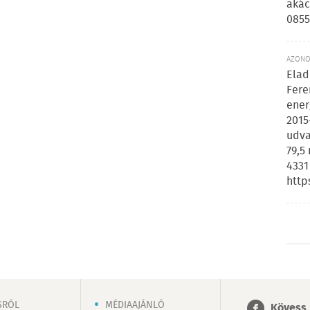
akác
0855
AZONOS
Elad
Fere
ener
2015
udva
79,5
4331
http
SRÓL
MÉDIAAJÁNLÓ
Kövess 