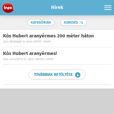
Hírek
KATEGÓRIÁK
KERESÉS
Kós Hubert aranyérmes 200 méter háton
2024. DECEMBER 16. 06:00, HÉTFŐ | SPORT
Kós Hubert aranyérmes!
2024. AUGUSZTUS 02. 08:02, PÉNTEK | SPORT
TOVÁBBIAK BETÖLTÉSE