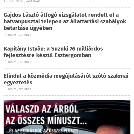
AUGUSZTUS 02., VASÁRNAP
Gajdos László átfogó vizsgálatot rendelt el a
hatvanpusztai telepen az állattartási szabályok
betartása ügyében
JÚLIUS 25., SZOMBAT
Kapitány István: a Suzuki 76 milliárdos
fejlesztésre készül Esztergomban
JÚLIUS 25., SZOMBAT
Elindul a közmédia megújulásáról szóló szakmai
egyeztetés
JÚLIUS 25., SZOMBAT