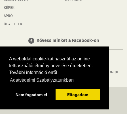
KÉPEK
APRÓ
ÜGYELETEK
Kövess minket a Facebook-on
A weboldal cookie-kat használ az online
felhasználói élmény növelése érdekében.
Tudj meg többet városodról! Hírek, programok, képek, napi
További információ erről
menü, cégek…. és minden, ami Rábaköz
Adatvédelmi Szabályzatunkban
MÉDIAAJÁNLÓ
ADATVÉDELEM
IMPRESSZUM
RÓLUNK
ÁSZF
Nem fogadom el
Elfogadom
Copyright InfoVárosok. Minden jog fenntartva. | Web design & arculat by
Voov