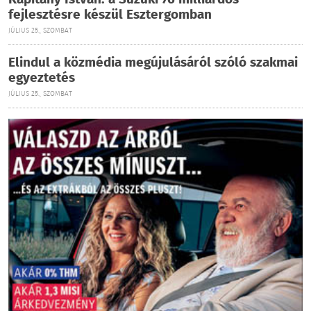
Kapitány István: a Suzuki 76 milliárdos
fejlesztésre készül Esztergomban
JÚLIUS 25., SZOMBAT
Elindul a közmédia megújulásáról szóló szakmai
egyeztetés
JÚLIUS 25., SZOMBAT