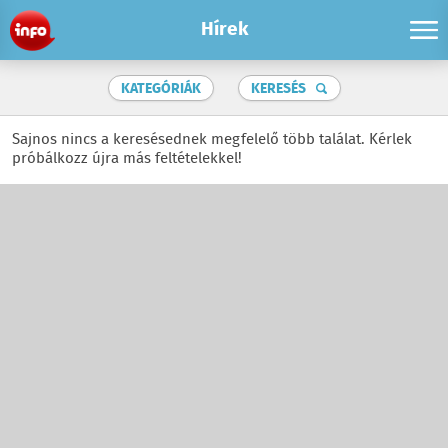
Hírek
KATEGÓRIÁK
KERESÉS
Sajnos nincs a keresésednek megfelelő több találat. Kérlek
próbálkozz újra más feltételekkel!