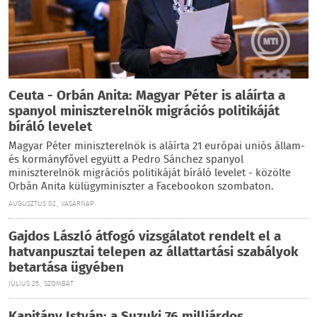
Ceuta - Orbán Anita: Magyar Péter is aláírta a
spanyol miniszterelnök migrációs politikáját
bíráló levelet
Magyar Péter miniszterelnök is aláírta 21 európai uniós állam-
és kormányfővel együtt a Pedro Sánchez spanyol
miniszterelnök migrációs politikáját bíráló levelet - közölte
Orbán Anita külügyminiszter a Facebookon szombaton.
AUGUSZTUS 02., VASÁRNAP
Gajdos László átfogó vizsgálatot rendelt el a
hatvanpusztai telepen az állattartási szabályok
betartása ügyében
JÚLIUS 25., SZOMBAT