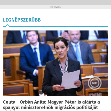
HIRDETÉS
LEGNÉPSZERŰBB
Ceuta - Orbán Anita: Magyar Péter is aláírta a
spanyol miniszterelnök migrációs politikáját