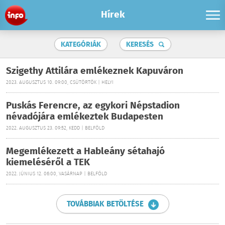
Hírek
KATEGÓRIÁK
KERESÉS
Szigethy Attilára emlékeznek Kapuváron
2023. AUGUSZTUS 10. 09:00, CSÜTÖRTÖK | HELYI
Puskás Ferencre, az egykori Népstadion
névadójára emlékeztek Budapesten
2022. AUGUSZTUS 23. 09:52, KEDD | BELFÖLD
Megemlékezett a Hableány sétahajó
kiemeléséről a TEK
2022. JÚNIUS 12. 06:00, VASÁRNAP | BELFÖLD
TOVÁBBIAK BETÖLTÉSE