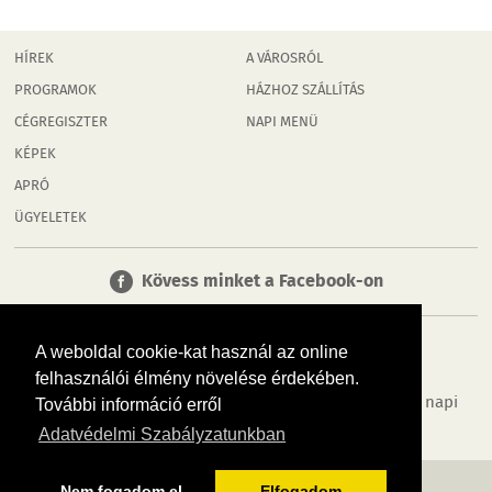
HÍREK
A VÁROSRÓL
PROGRAMOK
HÁZHOZ SZÁLLÍTÁS
CÉGREGISZTER
NAPI MENÜ
KÉPEK
APRÓ
ÜGYELETEK
Kövess minket a Facebook-on
A weboldal cookie-kat használ az online
felhasználói élmény növelése érdekében.
Tudj meg többet városodról! Hírek, programok, képek, napi
További információ erről
menü, cégek…. és minden, ami Rábaköz
Adatvédelmi Szabályzatunkban
MÉDIAAJÁNLÓ
ADATVÉDELEM
IMPRESSZUM
RÓLUNK
ÁSZF
Nem fogadom el
Elfogadom