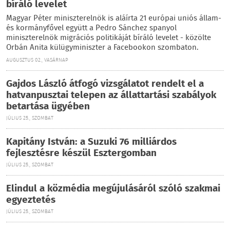
bíráló levelet
Magyar Péter miniszterelnök is aláírta 21 európai uniós állam-
és kormányfővel együtt a Pedro Sánchez spanyol
miniszterelnök migrációs politikáját bíráló levelet - közölte
Orbán Anita külügyminiszter a Facebookon szombaton.
AUGUSZTUS 02., VASÁRNAP
Gajdos László átfogó vizsgálatot rendelt el a
hatvanpusztai telepen az állattartási szabályok
betartása ügyében
JÚLIUS 25., SZOMBAT
Kapitány István: a Suzuki 76 milliárdos
fejlesztésre készül Esztergomban
JÚLIUS 25., SZOMBAT
Elindul a közmédia megújulásáról szóló szakmai
egyeztetés
JÚLIUS 25., SZOMBAT