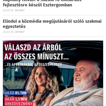
Kapitány István: a Suzuki 76 milliárdos
fejlesztésre készül Esztergomban
JÚLIUS 25., SZOMBAT
Elindul a közmédia megújulásáról szóló szakmai
egyeztetés
JÚLIUS 25., SZOMBAT