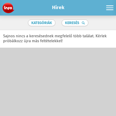
Hírek
KATEGÓRIÁK
KERESÉS
Sajnos nincs a keresésednek megfelelő több találat. Kérlek
próbálkozz újra más feltételekkel!