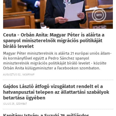
Ceuta - Orbán Anita: Magyar Péter is aláírta a
spanyol miniszterelnök migrációs politikáját
bíráló levelet
Magyar Péter miniszterelnök is aláírta 21 európai uniós állam-
és kormányfővel együtt a Pedro Sánchez spanyol
miniszterelnök migrációs politikáját bíráló levelet - közölte
Orbán Anita külügyminiszter a Facebookon szombaton.
AUGUSZTUS 02., VASÁRNAP
Gajdos László átfogó vizsgálatot rendelt el a
hatvanpusztai telepen az állattartási szabályok
betartása ügyében
JÚLIUS 25., SZOMBAT