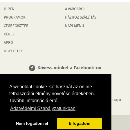
HÍREK
A VÁROSRÓL
PROGRAMOK
HÁZHOZ SZÁLLÍTÁS
CÉGREGISZTER
NAPI MENÜ
KÉPEK
APRÓ
ÜGYELETEK
Kövess minket a Facebook-on
A weboldal cookie-kat használ az online
felhasználói élmény növelése érdekében.
Tudj meg többet városodról! Hírek, programok, képek, napi
További információ erről
menü, cégek…. és minden, ami Rábaköz
Adatvédelmi Szabályzatunkban
MÉDIAAJÁNLÓ
ADATVÉDELEM
IMPRESSZUM
RÓLUNK
ÁSZF
Nem fogadom el
Elfogadom