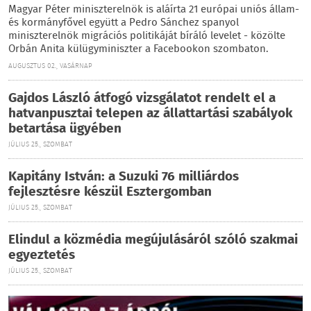
Magyar Péter miniszterelnök is aláírta 21 európai uniós állam-
és kormányfővel együtt a Pedro Sánchez spanyol
miniszterelnök migrációs politikáját bíráló levelet - közölte
Orbán Anita külügyminiszter a Facebookon szombaton.
AUGUSZTUS 02., VASÁRNAP
Gajdos László átfogó vizsgálatot rendelt el a
hatvanpusztai telepen az állattartási szabályok
betartása ügyében
JÚLIUS 25., SZOMBAT
Kapitány István: a Suzuki 76 milliárdos
fejlesztésre készül Esztergomban
JÚLIUS 25., SZOMBAT
Elindul a közmédia megújulásáról szóló szakmai
egyeztetés
JÚLIUS 25., SZOMBAT