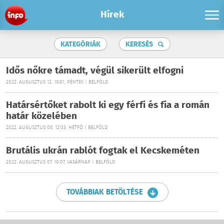
Hírek
KATEGÓRIÁK
KERESÉS
Idős nőkre támadt, végül sikerült elfogni
2022. AUGUSZTUS 12. 18:01, PÉNTEK | BELFÖLD
Határsértőket rabolt ki egy férfi és fia a román
határ közelében
2022. AUGUSZTUS 08. 12:03, HÉTFŐ | BELFÖLD
Brutális ukrán rablót fogtak el Kecskeméten
2022. AUGUSZTUS 07. 10:07, VASÁRNAP | BELFÖLD
TOVÁBBIAK BETÖLTÉSE