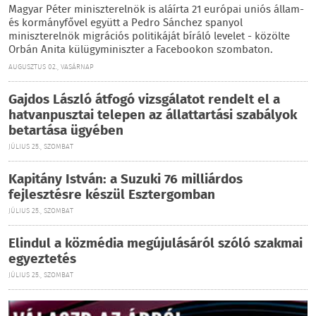
Magyar Péter miniszterelnök is aláírta 21 európai uniós állam-
és kormányfővel együtt a Pedro Sánchez spanyol
miniszterelnök migrációs politikáját bíráló levelet - közölte
Orbán Anita külügyminiszter a Facebookon szombaton.
AUGUSZTUS 02., VASÁRNAP
Gajdos László átfogó vizsgálatot rendelt el a
hatvanpusztai telepen az állattartási szabályok
betartása ügyében
JÚLIUS 25., SZOMBAT
Kapitány István: a Suzuki 76 milliárdos
fejlesztésre készül Esztergomban
JÚLIUS 25., SZOMBAT
Elindul a közmédia megújulásáról szóló szakmai
egyeztetés
JÚLIUS 25., SZOMBAT