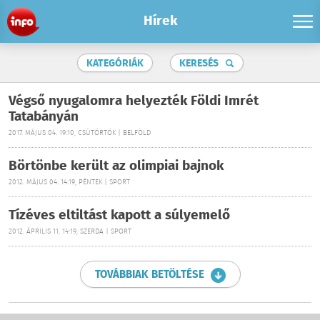
Hírek
KATEGÓRIÁK
KERESÉS
Végső nyugalomra helyezték Földi Imrét
Tatabányán
2017. MÁJUS 04. 19:10, CSÜTÖRTÖK | BELFÖLD
Börtönbe került az olimpiai bajnok
2012. MÁJUS 04. 14:19, PÉNTEK | SPORT
Tízéves eltiltást kapott a súlyemelő
2012. ÁPRILIS 11. 14:19, SZERDA | SPORT
TOVÁBBIAK BETÖLTÉSE