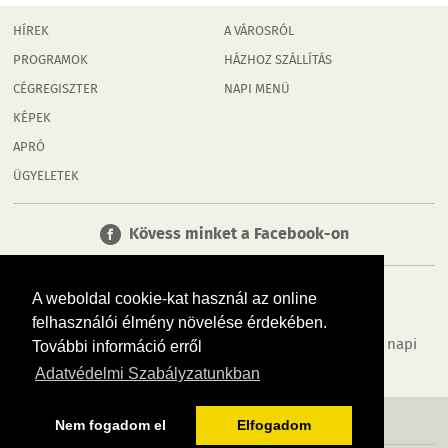
HÍREK
A VÁROSRÓL
PROGRAMOK
HÁZHOZ SZÁLLÍTÁS
CÉGREGISZTER
NAPI MENÜ
KÉPEK
APRÓ
ÜGYELETEK
Kövess minket a Facebook-on
A weboldal cookie-kat használ az online
felhasználói élmény növelése érdekében.
Tudj meg többet városodról! Hírek, programok, képek, napi
További információ erről
menü, cégek…. és minden, ami Rábaköz
Adatvédelmi Szabályzatunkban
MÉDIAAJÁNLÓ
ADATVÉDELEM
IMPRESSZUM
RÓLUNK
ÁSZF
Nem fogadom el
Elfogadom