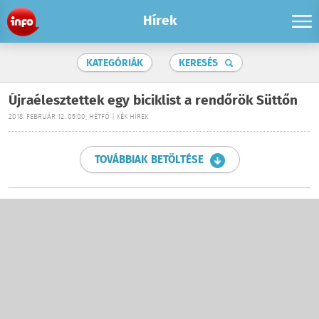
Hírek
KATEGÓRIÁK
KERESÉS
Újraélesztettek egy biciklist a rendőrök Süttőn
2018. FEBRUÁR 12. 05:00, HÉTFŐ | KÉK HÍREK
TOVÁBBIAK BETÖLTÉSE