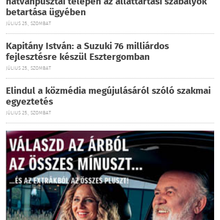
hatvanpusztai telepen az állattartási szabályok
betartása ügyében
JÚLIUS 25., SZOMBAT
Kapitány István: a Suzuki 76 milliárdos
fejlesztésre készül Esztergomban
JÚLIUS 25., SZOMBAT
Elindul a közmédia megújulásáról szóló szakmai
egyeztetés
JÚLIUS 25., SZOMBAT