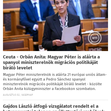
Ceuta - Orbán Anita: Magyar Péter is aláírta a
spanyol miniszterelnök migrációs politikáját
bíráló levelet
Magyar Péter miniszterelnök is aláírta 21 európai uniós állam-
és kormányfővel együtt a Pedro Sánchez spanyol
miniszterelnök migrációs politikáját bíráló levelet - közölte
Orbán Anita külügyminiszter a Facebookon szombaton.
AUGUSZTUS 02., VASÁRNAP
Gajdos László átfogó vizsgálatot rendelt el a