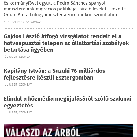
és kormányfővel együtt a Pedro Sánchez spanyol
miniszterelnök migrációs politikáját bíráló levelet - közölte
Orbán Anita külügyminiszter a Facebookon szombaton.
AUGUSZTUS 02., VASÁRNAP
Gajdos László átfogó vizsgálatot rendelt el a
hatvanpusztai telepen az állattartási szabályok
betartása ügyében
JÚLIUS 25., SZOMBAT
Kapitány István: a Suzuki 76 milliárdos
fejlesztésre készül Esztergomban
JÚLIUS 25., SZOMBAT
Elindul a közmédia megújulásáról szóló szakmai
egyeztetés
JÚLIUS 25., SZOMBAT