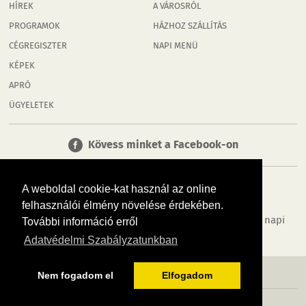
HÍREK
A VÁROSRÓL
PROGRAMOK
HÁZHOZ SZÁLLÍTÁS
CÉGREGISZTER
NAPI MENÜ
KÉPEK
APRÓ
ÜGYELETEK
Kövess minket a Facebook-on
A weboldal cookie-kat használ az online
felhasználói élmény növelése érdekében.
Tudj meg többet városodról! Hírek, programok, képek, napi
További információ erről
menü, cégek…. és minden, ami Rábaköz
Adatvédelmi Szabályzatunkban
MÉDIAAJÁNLÓ
ADATVÉDELEM
IMPRESSZUM
RÓLUNK
ÁSZF
Nem fogadom el
Elfogadom
Copyright InfoVárosok. Minden jog fenntartva. | Web design & arculat by
Voov