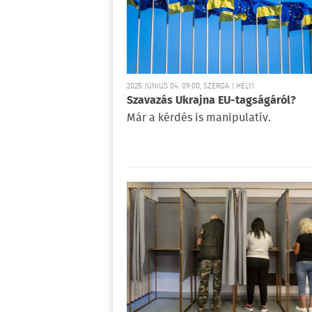
2025. JÚNIUS 04. 09:00, SZERDA | HELYI
Szavazás Ukrajna EU-tagságáról?
Már a kérdés is manipulatív.