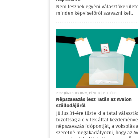
Nem lesznek egyéni választókerülete
minden képviselőről szavazni kell.
2022. JÚNIUS 03. 06:31, PÉNTEK | BELFÖLD
Népszavazás lesz Tatán az Avalon
szállodájáról
Július 31-ére tűzte ki a tatai választá
bizottság a civilek által kezdeménye
népszavazás időpontját, a voksolás 
szeretné megakadályozni, hogy az A