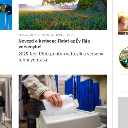
2025. ÁPRILIS 06. 19:00, VASÁRNAP | HELYI
Nevezd a kedvenc fádat az Év fája
versenybe!
2025-ben több ponton változik a verseny
lebonyolítása.