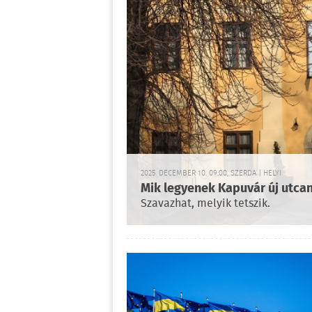
2025. DECEMBER 10. 09:00, SZERDA | HELYI
Mik legyenek Kapuvár új utca
Szavazhat, melyik tetszik.