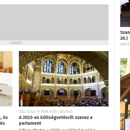
Szan
26.)
HIRDETÉS
2026-07
2022. JÚLIUS 19. 08:55, KEDD | BELFÖLD
, és
A 2023-as költségvetésről szavaz a
 és
parlament