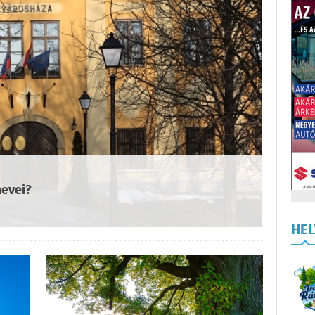
nevei?
HE