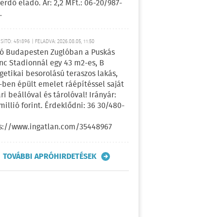
erdő eladó. Ár: 2,2 MFt.: 06-20/987-
.
ÍTÓ: 451896 | FELADVA: 2026.08.05, 11:50
ó Budapesten Zuglóban a Puskás
nc Stadionnál egy 43 m2-es, B
getikai besorolású teraszos lakás,
-ben épült emelet ráépítéssel saját
ri beállóval és tárolóval! Irányár:
 millió forint. Érdeklődni: 36 30/480-
s://www.ingatlan.com/35448967
TOVÁBBI APRÓHIRDETÉSEK