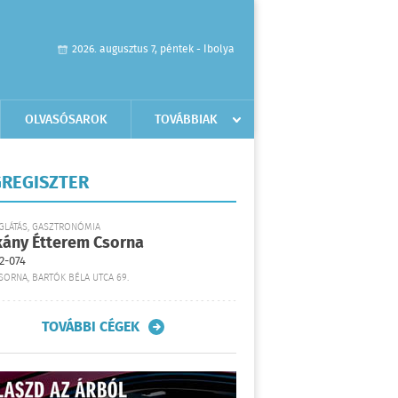
2026. augusztus 7, péntek - Ibolya
OLVASÓSAROK
TOVÁBBIAK
REGISZTER
GLÁTÁS, GASZTRONÓMIA
kány Étterem Csorna
2-074
SORNA, BARTÓK BÉLA UTCA 69.
TOVÁBBI CÉGEK