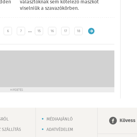
edden
választóknak sem kötelező maszkot
viselniük a szavazókörben.
…
6
7
15
16
17
18
HIRDETÉS
SRÓL
MÉDIAAJÁNLÓ
Kövess 
 SZÁLLÍTÁS
ADATVÉDELEM