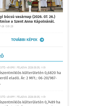
yi búcsú vasárnap (2026. 07. 26.)
tmise a Szent Anna Kápolnánál.
-26 13:51:28
TOVÁBBI KÉPEK
RÓ
ÍTÓ: 451898 | FELADVA: 2026.08.05, 11:51
őszentmiklós külterületén 0,6820 ha
erdő eladó. Ár: 2 MFt.: 06-20/987-
.
ÍTÓ: 451899 | FELADVA: 2026.08.05, 11:51
őszentmiklós külterületén 0,7489 ha