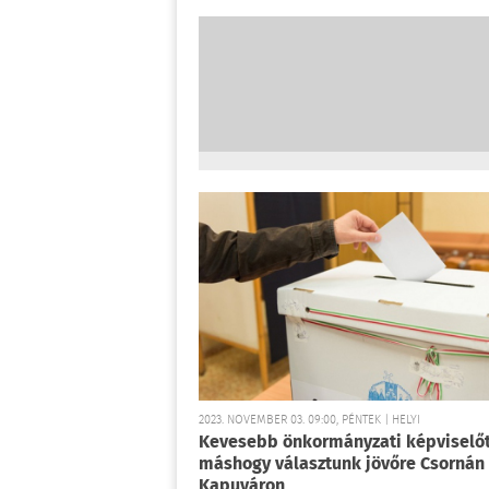
2023. NOVEMBER 03. 09:00, PÉNTEK | HELYI
Kevesebb önkormányzati képviselőt
máshogy választunk jövőre Csornán
Kapuváron