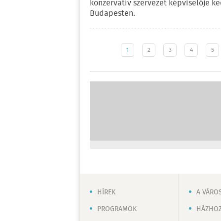
konzervatív szervezet képviselője k
Budapesten.
1
2
3
4
5
HÍREK
A VÁRO
PROGRAMOK
HÁZHOZ