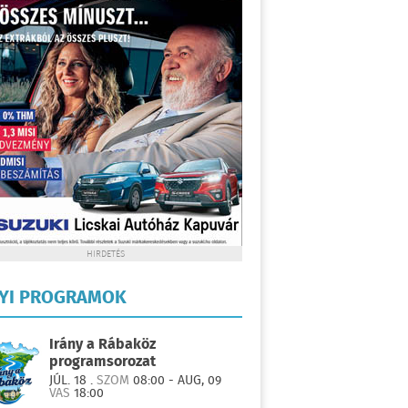
HIRDETÉS
LYI PROGRAMOK
Irány a Rábaköz
programsorozat
JÚL. 18 .
SZOM
08:00 - AUG, 09
VAS
18:00