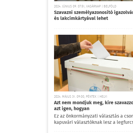
2024. JÚNIUS 09. 07:51, VASÁRNAP | BELFÖLD
Szavazni személyazonosító igazolvá
és lakcímkártyával lehet
2024. MÁJUS 31. 09:00, PÉNTEK | HELYI
Azt nem mondjuk meg, kire szavazzo
azt igen, hogyan
Ez az önkormányzati választás a csor
kapuvári választóknak lesz a legfurc