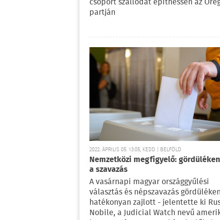
csoport szállodát építhessen az Öre
partján
2022. ÁPRILIS 05. 13:05, KEDD | BELFÖLD
Nemzetközi megfigyelő: gördüléken
a szavazás
A vasárnapi magyar országgyűlési
választás és népszavazás gördüléke
hatékonyan zajlott - jelentette ki Rus
Nobile, a Judicial Watch nevű ameri