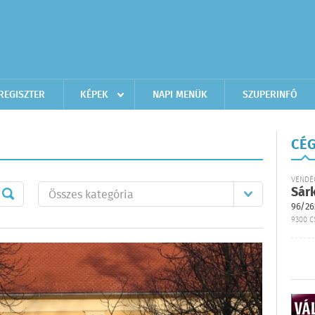
REGISZTER
KÉPEK
NAPI MENÜK
SZUPERINFÓ
CÉG
VENDÉ
Sár
96/26
9300 C