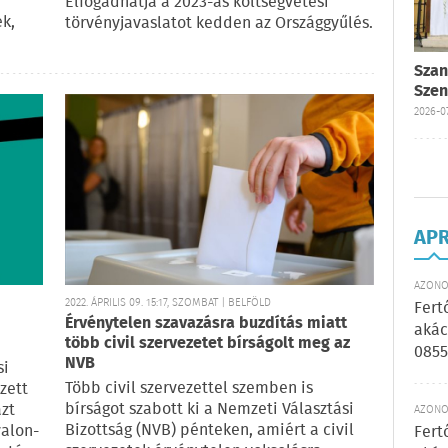
Elfogadhatja a 2023-as költségvetési
k,
törvényjavaslatot kedden az Országgyűlés.
Szan
Szen
2026-07
AP
AZONOS
2022. ÁPRILIS 09. 15:17, SZOMBAT | BELFÖLD
Fert
Érvénytelen szavazásra buzdítás miatt
akác
több civil szervezetet bírságolt meg az
0855
NVB
si
Több civil szervezettel szemben is
zett
bírságot szabott ki a Nemzeti Választási
azt
AZONOS
Bizottság (NVB) pénteken, amiért a civil
valon-
Fert