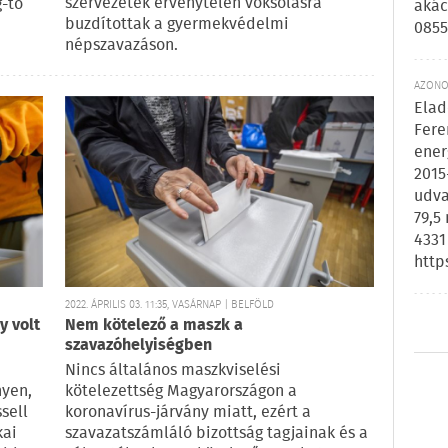
szervezetek érvénytelen voksolásra
g-tó
akác
buzdítottak a gyermekvédelmi
0855
népszavazáson.
AZONOS
Elad
Fere
ener
2015
udva
79,5
4331
http
2022. ÁPRILIS 03. 11:35, VASÁRNAP | BELFÖLD
y volt
Nem kötelező a maszk a
szavazóhelyiségben
Nincs általános maszkviselési
nyen,
kötelezettség Magyarországon a
sell
koronavírus-járvány miatt, ezért a
kai
szavazatszámláló bizottság tagjainak és a