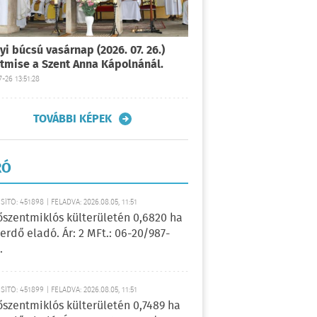
yi búcsú vasárnap (2026. 07. 26.)
tmise a Szent Anna Kápolnánál.
-26 13:51:28
TOVÁBBI KÉPEK
RÓ
ÍTÓ: 451898 | FELADVA: 2026.08.05, 11:51
őszentmiklós külterületén 0,6820 ha
erdő eladó. Ár: 2 MFt.: 06-20/987-
.
ÍTÓ: 451899 | FELADVA: 2026.08.05, 11:51
őszentmiklós külterületén 0,7489 ha