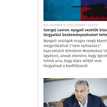
2023. DECEMBER 16. 09:06, SZOMBAT | KÜLFÖLD
Szergej Lavrov: nyugati vezetők biz
tárgyalási kezdeményezéseket tett
Nyugati országok magas rangú képvi
megpróbáltak \"nem nyilvános\"
kapcsolatot létesíteni Moszkvával U
ügyében, annak ellenére, hogy ígére
tettek arra, hogy Kijev nélkül nem
tárgyalnak a konfliktusról