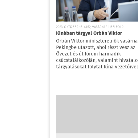
2023. OKTÓBER 15. 13:52, VASÁRNAP | BELFÖLD
Kínában tárgyal Orbán Viktor
Orbán Viktor miniszterelnök vasárn
Pekingbe utazott, ahol részt vesz az
Övezet és út fórum harmadik
csúcstalálkozóján, valamint hivatalo
tárgyalásokat folytat Kína vezetőivel