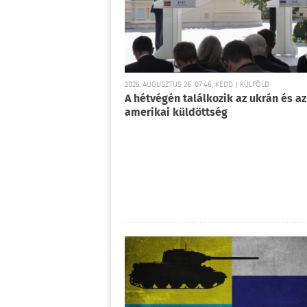
2025. AUGUSZTUS 26. 07:46, KEDD | KÜLFÖLD
A hétvégén találkozik az ukrán és az
amerikai küldöttség