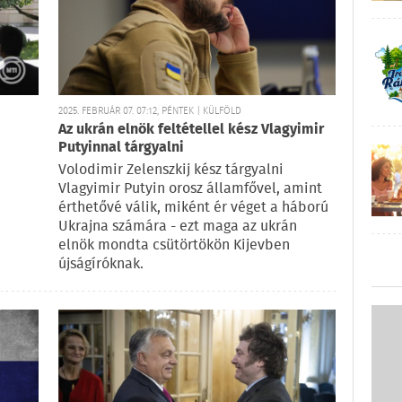
2025. FEBRUÁR 07. 07:12, PÉNTEK | KÜLFÖLD
Az ukrán elnök feltétellel kész Vlagyimir
Putyinnal tárgyalni
Volodimir Zelenszkij kész tárgyalni
Vlagyimir Putyin orosz államfővel, amint
érthetővé válik, miként ér véget a háború
Ukrajna számára - ezt maga az ukrán
elnök mondta csütörtökön Kijevben
újságíróknak.