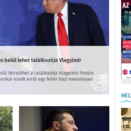
 belül lehet találkozója Vlagyimir
lül létrejöhet a találkozója Vlagyimir Putyin
erikai elnök erről egy fehér házi eseményen
HE