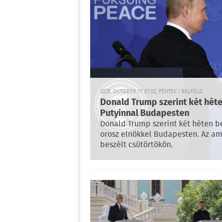
2025. OKTÓBER 17. 07:02, PÉNTEK | BELFÖLD
Donald Trump szerint két héten
Putyinnal Budapesten
Donald Trump szerint két héten be
orosz elnökkel Budapesten. Az am
beszélt csütörtökön.