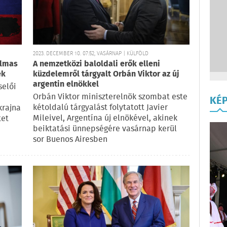
2023. DECEMBER 10. 07:52, VASÁRNAP | KÜLFÖLD
almas
A nemzetközi baloldali erők elleni
ek
küzdelemről tárgyalt Orbán Viktor az új
argentin elnökkel
selői
Orbán Viktor miniszterelnök szombat este
KÉ
kétoldalú tárgyalást folytatott Javier
krajna
Mileivel, Argentína új elnökével, akinek
tet
beiktatási ünnepségére vasárnap kerül
sor Buenos Airesben