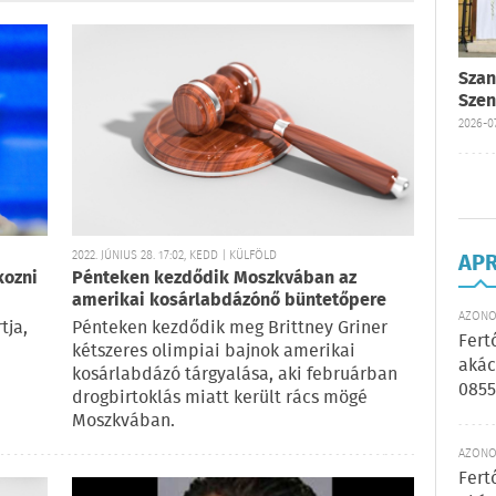
Szan
Szen
2026-07
2022. JÚNIUS 28. 17:02, KEDD | KÜLFÖLD
AP
kozni
Pénteken kezdődik Moszkvában az
amerikai kosárlabdázónő büntetőpere
AZONOS
tja,
Pénteken kezdődik meg Brittney Griner
Fert
kétszeres olimpiai bajnok amerikai
akác
kosárlabdázó tárgyalása, aki februárban
0855
drogbirtoklás miatt került rács mögé
Moszkvában.
AZONOS
Fert