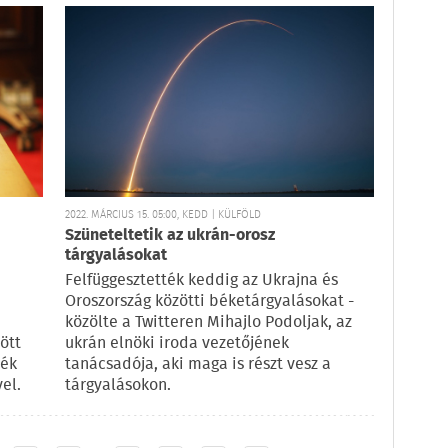
2022. MÁRCIUS 15. 05:00, KEDD | KÜLFÖLD
Szüneteltetik az ukrán-orosz
tárgyalásokat
Felfüggesztették keddig az Ukrajna és
Oroszország közötti béketárgyalásokat -
i
közölte a Twitteren Mihajlo Podoljak, az
ött
ukrán elnöki iroda vezetőjének
zék
tanácsadója, aki maga is részt vesz a
el.
tárgyalásokon.