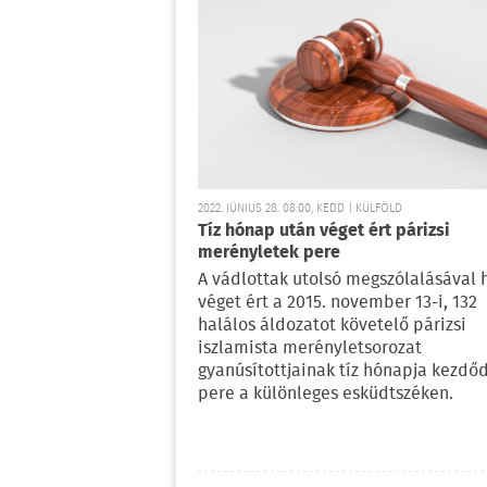
2022. JÚNIUS 28. 08:00, KEDD | KÜLFÖLD
Tíz hónap után véget ért párizsi
merényletek pere
A vádlottak utolsó megszólalásával 
véget ért a 2015. november 13-i, 132
halálos áldozatot követelő párizsi
iszlamista merényletsorozat
gyanúsítottjainak tíz hónapja kezdő
pere a különleges esküdtszéken.