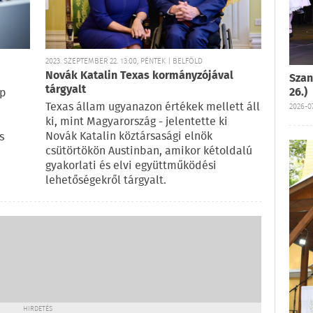
2023. SZEPTEMBER 22. 13:00, PÉNTEK | BELFÖLD
Novák Katalin Texas kormányzójával
Szan
tárgyalt
26.)
ap
Texas állam ugyanazon értékek mellett áll
2026-07
ki, mint Magyarország - jelentette ki
Novák Katalin köztársasági elnök
s
csütörtökön Austinban, amikor kétoldalú
gyakorlati és elvi együttműködési
lehetőségekről tárgyalt.
HIRDETÉS