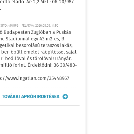
erdő eladó. Ár: 2,2 MFt.: 06-20/987-
.
ÍTÓ: 451896 | FELADVA: 2026.08.05, 11:50
ó Budapesten Zuglóban a Puskás
nc Stadionnál egy 43 m2-es, B
getikai besorolású teraszos lakás,
-ben épült emelet ráépítéssel saját
ri beállóval és tárolóval! Irányár:
 millió forint. Érdeklődni: 36 30/480-
s://www.ingatlan.com/35448967
TOVÁBBI APRÓHIRDETÉSEK