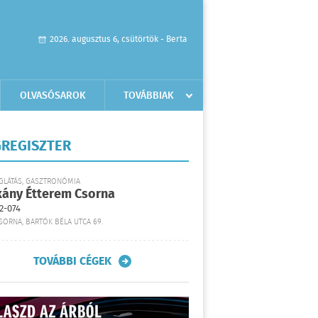
2026. augusztus 6, csütörtök - Berta
OLVASÓSAROK
TOVÁBBIAK
REGISZTER
GLÁTÁS, GASZTRONÓMIA
kány Étterem Csorna
2-074
SORNA, BARTÓK BÉLA UTCA 69.
TOVÁBBI CÉGEK