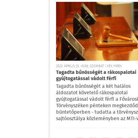
2022. ÁPRILIS 23. 10:06, SZOMBAT | KÉK HÍREK
Tagadta bűnösségét a rákospalotai
gyújtogatással vádolt férfi
Tagadta bűnösségét a két halálos
áldozatot követelő rákospalotai
gyújtogatással vádolt férfi a Főváros
Törvényszéken pénteken megkezdőd
büntetőperben - tudatta a törvénys
sajtóosztálya közleményben az MTI-v