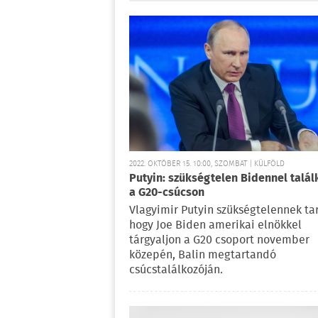
2022. OKTÓBER 15. 10:00, SZOMBAT | KÜLFÖLD
Putyin: szükségtelen Bidennel talál
a G20-csúcson
Vlagyimir Putyin szükségtelennek tar
hogy Joe Biden amerikai elnökkel
tárgyaljon a G20 csoport november
közepén, Balin megtartandó
csúcstalálkozóján.