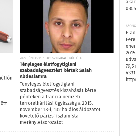
akác
0855
AZONOS
Elad
Fere
ener
2015
2022. JÚNIUS 11. 16:09, SZOMBAT | KÜLFÖLD
udva
Tényleges életfogytiglani
79,5
szabadságvesztést kértek Salah
4331
Abdeslamra
hétfőn
http
Tényleges életfogytiglani
szabadságvesztés kiszabását kérte
pénteken a francia nemzeti
terrorelhárítási ügyészség a 2015.
dött
november 13-i, 132 halálos áldozatot
követelő párizsi iszlamista
merényletsorozatot