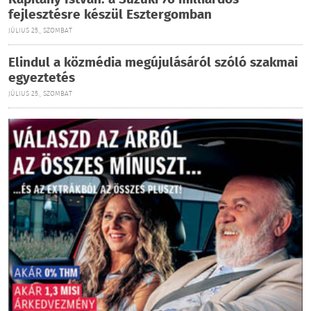
Kapitány István: a Suzuki 76 milliárdos
fejlesztésre készül Esztergomban
JÚLIUS 25., SZOMBAT
Elindul a közmédia megújulásáról szóló szakmai
egyeztetés
JÚLIUS 25., SZOMBAT