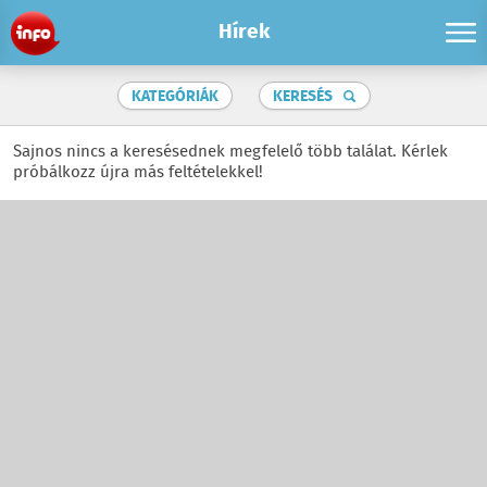
Hírek
KATEGÓRIÁK
KERESÉS
Sajnos nincs a keresésednek megfelelő több találat. Kérlek
próbálkozz újra más feltételekkel!