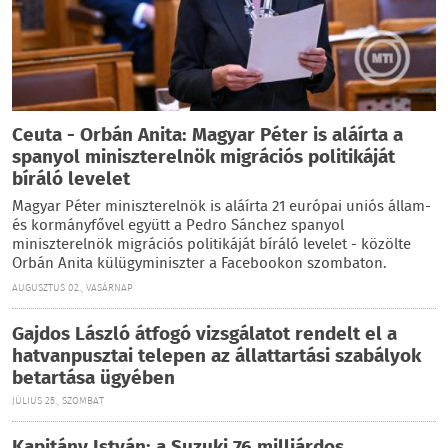
Ceuta - Orbán Anita: Magyar Péter is aláírta a
spanyol miniszterelnök migrációs politikáját
bíráló levelet
Magyar Péter miniszterelnök is aláírta 21 európai uniós állam-
és kormányfővel együtt a Pedro Sánchez spanyol
miniszterelnök migrációs politikáját bíráló levelet - közölte
Orbán Anita külügyminiszter a Facebookon szombaton.
AUGUSZTUS 02., VASÁRNAP
Gajdos László átfogó vizsgálatot rendelt el a
hatvanpusztai telepen az állattartási szabályok
betartása ügyében
JÚLIUS 25., SZOMBAT