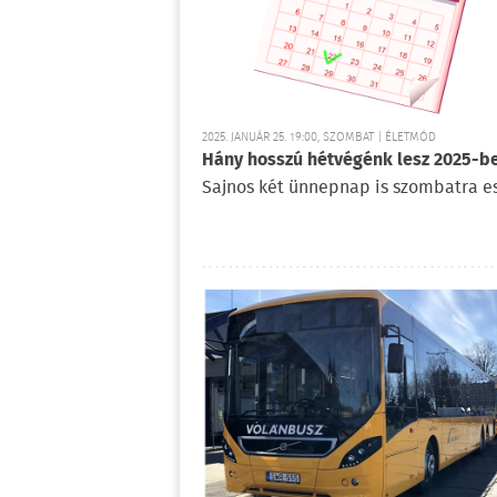
2025. JANUÁR 25. 19:00, SZOMBAT | ÉLETMÓD
Hány hosszú hétvégénk lesz 2025-b
Sajnos két ünnepnap is szombatra es