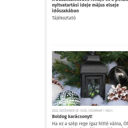
nyitvatartási ideje május elseje
időszakában
Tájékoztató
2022. DECEMBER 25. 10:00, VASÁRNAP | HELYI
Boldog karácsonyt!
Ha ez a szép rege igaz hitté válna, Ó