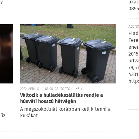
akác
dy
0855
AZONOS
Elad
Fere
ener
2015
udva
79,5
4331
http
2022. ÁPRILIS 14. 09:00, CSÜTÖRTÖK | HELYI
Változik a hulladékszállítás rendje a
húsvéti hosszú hétvégén
A megszokottnál korábban kell kitenni a
zűz
kukákat.