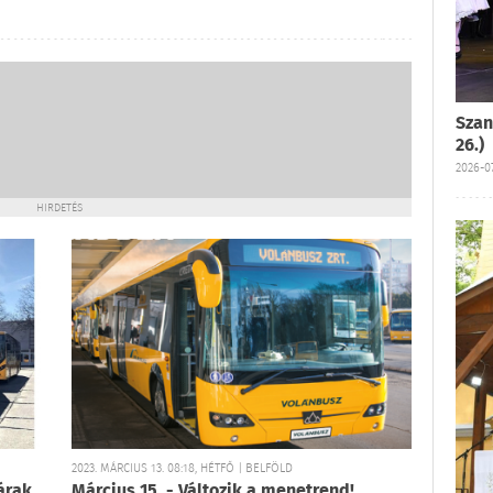
Szan
26.)
2026-07
HIRDETÉS
2023. MÁRCIUS 13. 08:18, HÉTFŐ | BELFÖLD
árak
Március 15. - Változik a menetrend!