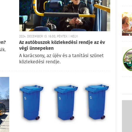
2024. DECEMBER 13. 16:00, PÉNTEK | HELYI
en?
Az autóbuszok közlekedési rendje az év
végi ünnepeken
ik.
A karácsony, az újév és a tanítási szünet
közlekedési rendje.