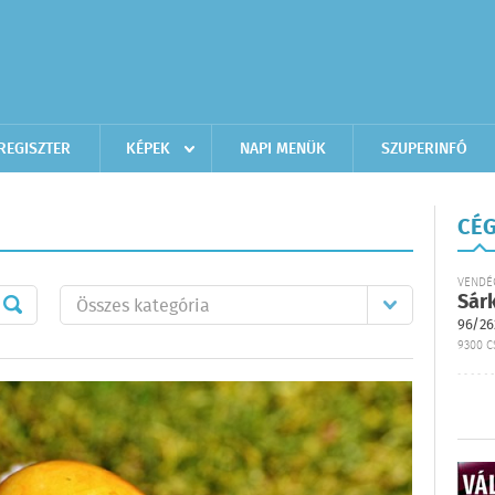
REGISZTER
KÉPEK
NAPI MENÜK
SZUPERINFÓ
CÉG
VENDÉ
Sár
96/26
9300 C