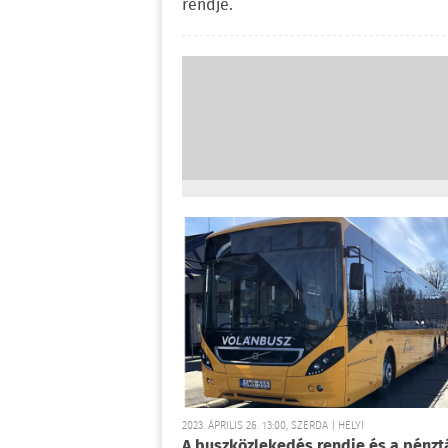
rendje.
2023. ÁPRILIS 26. 13:00, SZERDA | HELYI
A buszközlekedés rendje és a pénzt