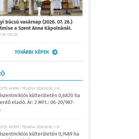
yi búcsú vasárnap (2026. 07. 26.)
tmise a Szent Anna Kápolnánál.
-26 13:51:28
TOVÁBBI KÉPEK
RÓ
ÍTÓ: 451898 | FELADVA: 2026.08.05, 11:51
őszentmiklós külterületén 0,6820 ha
erdő eladó. Ár: 2 MFt.: 06-20/987-
.
ÍTÓ: 451899 | FELADVA: 2026.08.05, 11:51
őszentmiklós külterületén 0,7489 ha