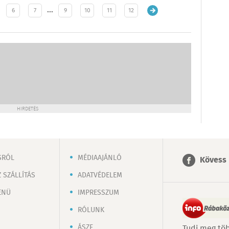
…
6
7
9
10
11
12
HIRDETÉS
SRÓL
MÉDIAAJÁNLÓ
Kövess 
 SZÁLLÍTÁS
ADATVÉDELEM
ENÜ
IMPRESSZUM
RÓLUNK
ÁSZF
Tudj meg töb