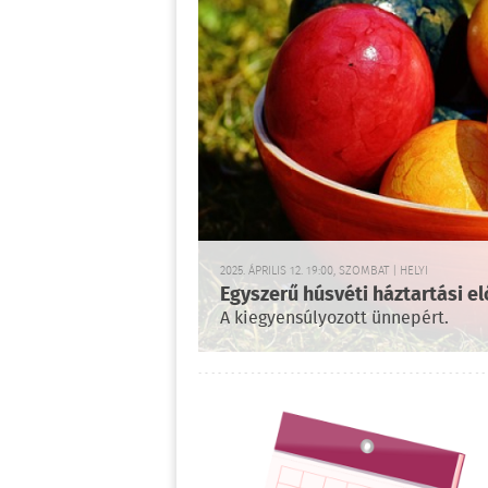
2025. ÁPRILIS 12. 19:00, SZOMBAT | HELYI
Egyszerű húsvéti háztartási e
A kiegyensúlyozott ünnepért.