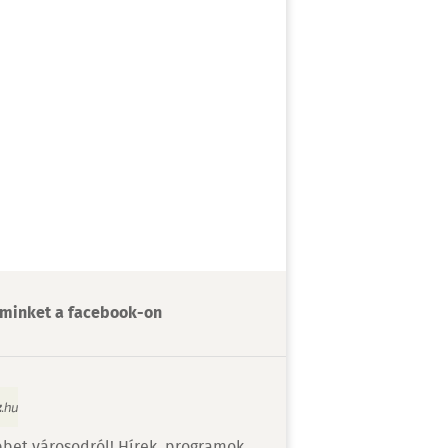
minket a facebook-on
bet városodról! Hírek, programok,