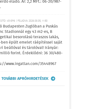
erdő eladó. Ár: 2,2 MFt.: 06-20/987-
.
ÍTÓ: 451896 | FELADVA: 2026.08.05, 11:50
ó Budapesten Zuglóban a Puskás
nc Stadionnál egy 43 m2-es, B
getikai besorolású teraszos lakás,
-ben épült emelet ráépítéssel saját
ri beállóval és tárolóval! Irányár:
 millió forint. Érdeklődni: 36 30/480-
s://www.ingatlan.com/35448967
TOVÁBBI APRÓHIRDETÉSEK