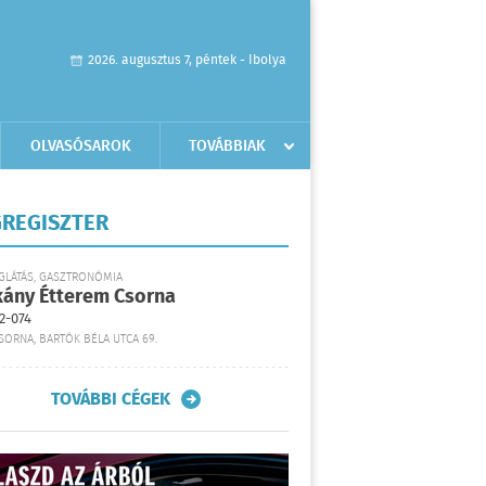
2026. augusztus 7, péntek - Ibolya
OLVASÓSAROK
TOVÁBBIAK
REGISZTER
GLÁTÁS, GASZTRONÓMIA
kány Étterem Csorna
2-074
SORNA, BARTÓK BÉLA UTCA 69.
TOVÁBBI CÉGEK