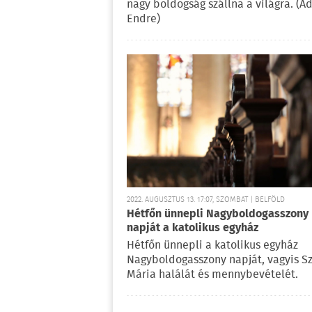
nagy boldogság szállna a világra. (A
Endre)
2022. AUGUSZTUS 13. 17:07, SZOMBAT | BELFÖLD
Hétfőn ünnepli Nagyboldogasszony
napját a katolikus egyház
Hétfőn ünnepli a katolikus egyház
Nagyboldogasszony napját, vagyis S
Mária halálát és mennybevételét.