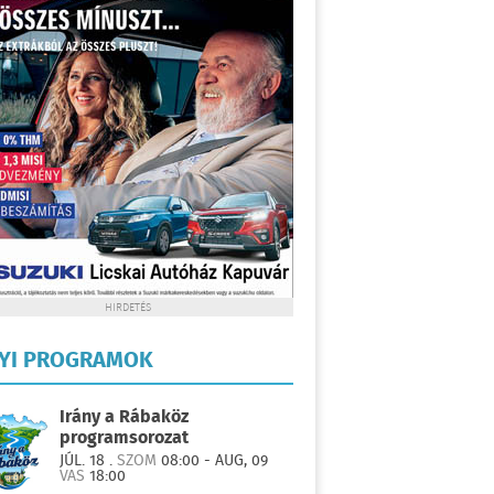
HIRDETÉS
LYI PROGRAMOK
Irány a Rábaköz
programsorozat
JÚL. 18 .
SZOM
08:00 - AUG, 09
VAS
18:00