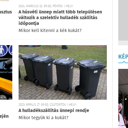
2024. MÁRCIUS 22. 09:00, PÉNTEK | HELYI
usztus
A húsvéti ünnep miatt több településen
változik a szelektív hulladék szállítás
időpontja
Mikor kell kitenni a kék kukát?
KÉ
2023. ÁPRILIS 27. 09:00, CSÜTÖRTÖK | HELYI
A hulladékszállítás ünnepi rendje
dején
Mikor tegyük ki a kukát?
i