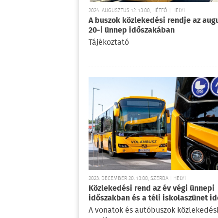
2024. AUGUSZTUS 12. 13:00, HÉTFŐ | HELYI
A buszok közlekedési rendje az aug
20-i ünnep időszakában
Tájékoztató
2023. DECEMBER 20. 13:00, SZERDA | HELYI
Közlekedési rend az év végi ünnepi
időszakban és a téli iskolaszünet i
A vonatok és autóbuszok közlekedés