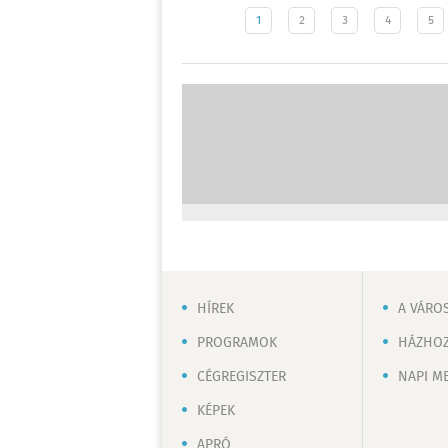
1
2
3
4
5
HÍREK
A VÁRO
PROGRAMOK
HÁZHOZ
CÉGREGISZTER
NAPI M
KÉPEK
APRÓ