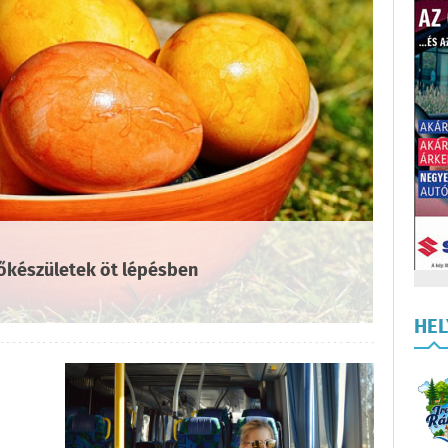
lőkészületek öt lépésben
HE