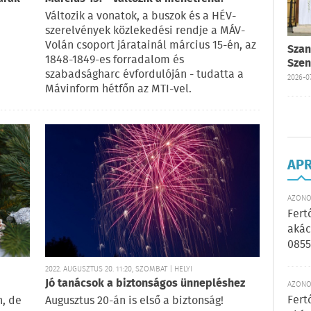
Változik a vonatok, a buszok és a HÉV-
szerelvények közlekedési rendje a MÁV-
Volán csoport járatainál március 15-én, az
Szan
1848-1849-es forradalom és
Szen
szabadságharc évfordulóján - tudatta a
2026-07
Mávinform hétfőn az MTI-vel.
AP
AZONOS
Fert
akác
0855
2022. AUGUSZTUS 20. 11:20, SZOMBAT | HELYI
Jó tanácsok a biztonságos ünnepléshez
AZONOS
Fert
h, de
Augusztus 20-án is első a biztonság!