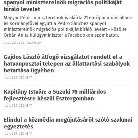
spanyol miniszterelnök migrációs politikáját
bíráló levelet
Magyar Péter miniszterelnök is aláírta 21 európai uniós állam-
és kormányfővel együtt a Pedro Sánchez spanyol
miniszterelnök migrációs politikáját bíráló levelet - közölte
Orbán Anita külügyminiszter a Facebookon szombaton.
AUGUSZTUS 02., VASÁRNAP
Gajdos László átfogó vizsgálatot rendelt el a
hatvanpusztai telepen az állattartási szabályok
betartása ügyében
JÚLIUS 25., SZOMBAT
Kapitány István: a Suzuki 76 milliárdos
fejlesztésre készül Esztergomban
JÚLIUS 25., SZOMBAT
Elindul a közmédia megújulásáról szóló szakmai
egyeztetés
JÚLIUS 25., SZOMBAT