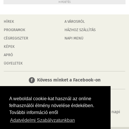
HIRDETÉS
HÍREK
A VÁROSRÓL
PROGRAMOK
HÁZHOZ SZÁLLÍTÁS
CÉGREGISZTER
NAPI MENÜ
KÉPEK
APRÓ
ÜGYELETEK
Kövess minket a Facebook-on
A weboldal cookie-kat használ az online
felhasználói élmény növelése érdekében.
Tudj meg többet városodról! Hírek, programok, képek, napi
További információ erről
menü, cégek…. és minden, ami Rábaköz
Adatvédelmi Szabályzatunkban