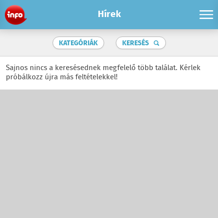
Hírek
KATEGÓRIÁK
KERESÉS
Sajnos nincs a keresésednek megfelelő több találat. Kérlek
próbálkozz újra más feltételekkel!