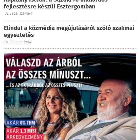
Kapitány István: a Suzuki 76 milliárdos
fejlesztésre készül Esztergomban
JÚLIUS 25., SZOMBAT
Elindul a közmédia megújulásáról szóló szakmai
egyeztetés
JÚLIUS 25., SZOMBAT