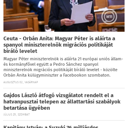
Ceuta - Orbán Anita: Magyar Péter is aláírta a
spanyol miniszterelnök migrációs politikáját
bíráló levelet
Magyar Péter miniszterelnök is aláírta 21 európai uniós állam-
és kormányfővel együtt a Pedro Sánchez spanyol
miniszterelnök migrációs politikáját bíráló levelet - közölte
Orbán Anita külügyminiszter a Facebookon szombaton.
AUGUSZTUS 02., VASÁRNAP
Gajdos László átfogó vizsgálatot rendelt el a
hatvanpusztai telepen az állattartási szabályok
betartása ügyében
JÚLIUS 25., SZOMBAT