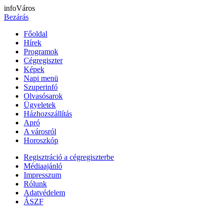
infoVáros
Bezárás
Főoldal
Hírek
Programok
Cégregiszter
Képek
Napi menü
Szuperinfó
Olvasósarok
Ügyeletek
Házhozszállítás
Apró
A városról
Horoszkóp
Regisztráció a cégregiszterbe
Médiaajánló
Impresszum
Rólunk
Adatvédelem
ÁSZF