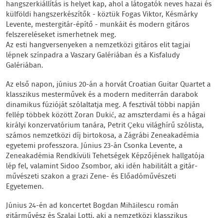
hangszerkiállítás is helyet kap, ahol a látogatók neves hazai és
külföldi hangszerkészítők - köztük Fogas Viktor, Késmárky
Levente, mestergitár-építő - munkáit és modern gitáros
felszereléseket ismerhetnek meg.
Az esti hangversenyeken a nemzetközi gitáros elit tagjai
lépnek színpadra a Vaszary Galériában és a Kisfaludy
Galériában.
Az első napon, június 20-án a horvát Croatian Guitar Quartet a
klasszikus mesterművek és a modern mediterrán darabok
dinamikus fúzióját szólaltatja meg. A fesztivál többi napján
fellép többek között Zoran Dukić, az amszterdami és a hágai
királyi konzervatórium tanára, Petrit Çeku világhírű szólista,
számos nemzetközi díj birtokosa, a Zágrábi Zeneakadémia
egyetemi professzora. Június 23-án Csonka Levente, a
Zeneakadémia Rendkívüli Tehetségek Képzőjének hallgatója
lép fel, valamint Sidoo Zsombor, aki idén habilitált a gitár-
művészeti szakon a grazi Zene- és Előadóművészeti
Egyetemen.
Június 24-én ad koncertet Bogdan Mihăilescu román
gitárművész és Szalai Lotti, aki a nemzetközi klasszikus