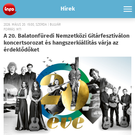
Hírek
2026. MÁJUS 20. 15:00, SZERDA | BULVÁR
FORRÁS: MTI
A 20. Balatonfüredi Nemzetközi Gitárfesztiválon
koncertsorozat és hangszerkiállítás várja az
érdeklődőket