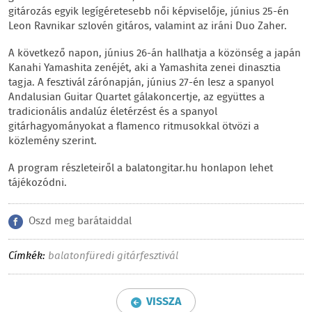
gitározás egyik legígéretesebb női képviselője, június 25-én
Leon Ravnikar szlovén gitáros, valamint az iráni Duo Zaher.
A következő napon, június 26-án hallhatja a közönség a japán
Kanahi Yamashita zenéjét, aki a Yamashita zenei dinasztia
tagja. A fesztivál zárónapján, június 27-én lesz a spanyol
Andalusian Guitar Quartet gálakoncertje, az együttes a
tradicionális andalúz életérzést és a spanyol
gitárhagyományokat a flamenco ritmusokkal ötvözi a
közlemény szerint.
A program részleteiről a balatongitar.hu honlapon lehet
tájékozódni.
Oszd meg barátaiddal
Címkék:
balatonfüredi gitárfesztivál
VISSZA