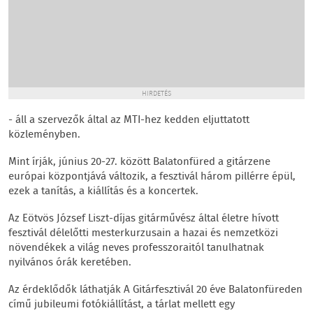
HIRDETÉS
- áll a szervezők által az MTI-hez kedden eljuttatott
közleményben.
Mint írják, június 20-27. között Balatonfüred a gitárzene
európai központjává változik, a fesztivál három pillérre épül,
ezek a tanítás, a kiállítás és a koncertek.
Az Eötvös József Liszt-díjas gitárművész által életre hívott
fesztivál délelőtti mesterkurzusain a hazai és nemzetközi
növendékek a világ neves professzoraitól tanulhatnak
nyilvános órák keretében.
Az érdeklődők láthatják A Gitárfesztivál 20 éve Balatonfüreden
című jubileumi fotókiállítást, a tárlat mellett egy