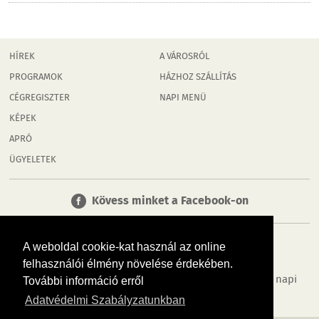
HÍREK
A VÁROSRÓL
PROGRAMOK
HÁZHOZ SZÁLLÍTÁS
CÉGREGISZTER
NAPI MENÜ
KÉPEK
APRÓ
ÜGYELETEK
Kövess minket a Facebook-on
A weboldal cookie-kat használ az online
felhasználói élmény növelése érdekében.
Tudj meg többet városodról! Hírek, programok, képek, napi
További információ erről
menü, cégek…. és minden, ami Rábaköz
Adatvédelmi Szabályzatunkban