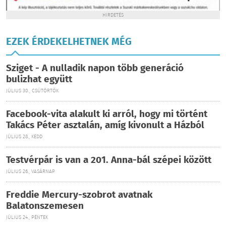
HIRDETÉS
EZEK ÉRDEKELHETNEK MÉG
Sziget - A nulladik napon több generáció
bulizhat együtt
JÚLIUS 30., CSÜTÖRTÖK
Facebook-vita alakult ki arról, hogy mi történt
Takács Péter asztalán, amíg kivonult a Házból
JÚLIUS 28., KEDD
Testvérpár is van a 201. Anna-bál szépei között
JÚLIUS 26., VASÁRNAP
Freddie Mercury-szobrot avatnak
Balatonszemesen
JÚLIUS 24., PÉNTEK