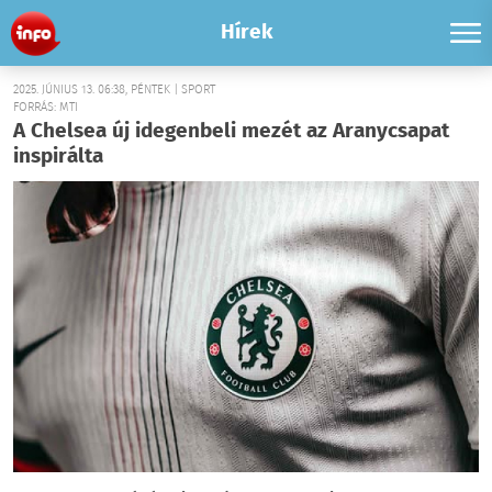
Hírek
2025. JÚNIUS 13. 06:38, PÉNTEK | SPORT
FORRÁS: MTI
A Chelsea új idegenbeli mezét az Aranycsapat
inspirálta