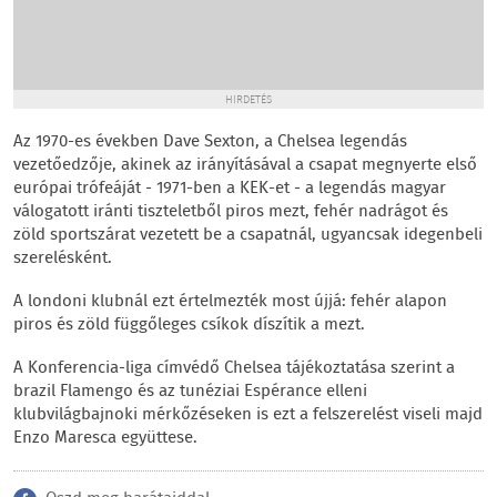
HIRDETÉS
Az 1970-es években Dave Sexton, a Chelsea legendás
vezetőedzője, akinek az irányításával a csapat megnyerte első
európai trófeáját - 1971-ben a KEK-et - a legendás magyar
válogatott iránti tiszteletből piros mezt, fehér nadrágot és
zöld sportszárat vezetett be a csapatnál, ugyancsak idegenbeli
szerelésként.
A londoni klubnál ezt értelmezték most újjá: fehér alapon
piros és zöld függőleges csíkok díszítik a mezt.
A Konferencia-liga címvédő Chelsea tájékoztatása szerint a
brazil Flamengo és az tunéziai Espérance elleni
klubvilágbajnoki mérkőzéseken is ezt a felszerelést viseli majd
Enzo Maresca együttese.