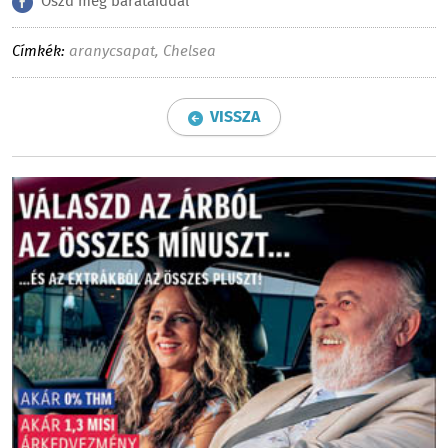
Oszd meg barátaiddal
Címkék:
aranycsapat
,
Chelsea
VISSZA