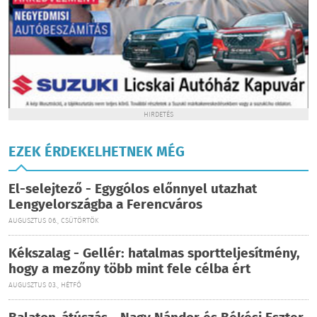
HIRDETÉS
EZEK ÉRDEKELHETNEK MÉG
El-selejtező - Egygólos előnnyel utazhat
Lengyelországba a Ferencváros
AUGUSZTUS 06., CSÜTÖRTÖK
Kékszalag - Gellér: hatalmas sportteljesítmény,
hogy a mezőny több mint fele célba ért
AUGUSZTUS 03., HÉTFŐ