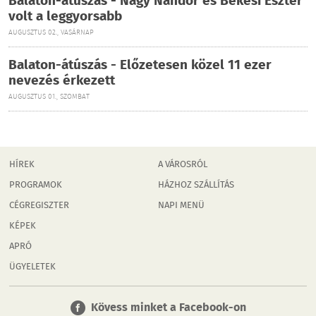
Balaton-átúszás - Nagy Nándor és Békési Eszter
volt a leggyorsabb
AUGUSZTUS 02., VASÁRNAP
Balaton-átúszás - Előzetesen közel 11 ezer
nevezés érkezett
AUGUSZTUS 01., SZOMBAT
HÍREK
A VÁROSRÓL
PROGRAMOK
HÁZHOZ SZÁLLÍTÁS
CÉGREGISZTER
NAPI MENÜ
KÉPEK
APRÓ
ÜGYELETEK
Kövess minket a Facebook-on