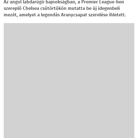
Az angol labdarúgó bajnokságban, a Premier League-ben
szereplő Chelsea csütörtökön mutatta be új idegenbeli
mezét, amelyet a legendás Aranycsapat szerelése ihletett.