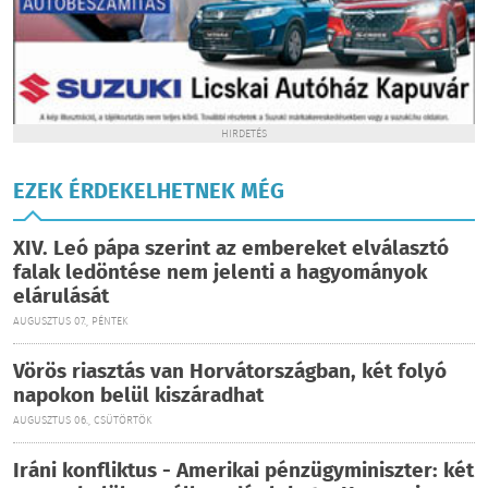
HIRDETÉS
EZEK ÉRDEKELHETNEK MÉG
XIV. Leó pápa szerint az embereket elválasztó
falak ledöntése nem jelenti a hagyományok
elárulását
AUGUSZTUS 07., PÉNTEK
Vörös riasztás van Horvátországban, két folyó
napokon belül kiszáradhat
AUGUSZTUS 06., CSÜTÖRTÖK
Iráni konfliktus - Amerikai pénzügyminiszter: két