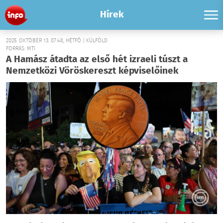
Hírek
2025. OKTÓBER 13. 07:48, HÉTFŐ | KÜLFÖLD
FORRÁS: MTI
A Hamász átadta az első hét izraeli túszt a
Nemzetközi Vöröskereszt képviselőinek