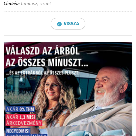
Címkék:
hamasz
,
izrael
VISSZA