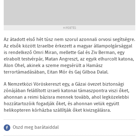
HIRDETÉS
Az átadott első hét túsz nem szorul azonnali orvosi segítségre.
Az elsők között Izraelbe érkezett a magyar állampolgársággal
is rendelkező Omri Miran, mellette Gal és Ziv Berman, egy
elrabolt testvérpár, Matan Angreszt, az egyik elhurcolt katona,
Alon Ohel, akinek a szeme megsérült a Hamász
terrortámadásában, Eitan Mór és Gaj Gilboa Dalal.
A Nemzetközi Vöröskereszt egy, a Gázai övezet biztonsági
zónájában felállított izraeli katonai támaszpontra viszi őket,
ahonnan a reimi bázisra mennek tovább, ahol legközelebbi
hozzátartozóik fogadják őket, és ahonnan velük együtt
helikopteren kórházba szállítják őket kivizsgálásra.
Oszd meg barátaiddal