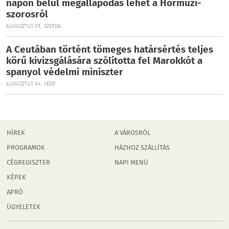
napon belül megállapodás lehet a Hormuzi-
szorosról
AUGUSZTUS 05., SZERDA
A Ceutában történt tömeges határsértés teljes
körű kivizsgálására szólította fel Marokkót a
spanyol védelmi miniszter
AUGUSZTUS 04., KEDD
HÍREK
A VÁROSRÓL
PROGRAMOK
HÁZHOZ SZÁLLÍTÁS
CÉGREGISZTER
NAPI MENÜ
KÉPEK
APRÓ
ÜGYELETEK