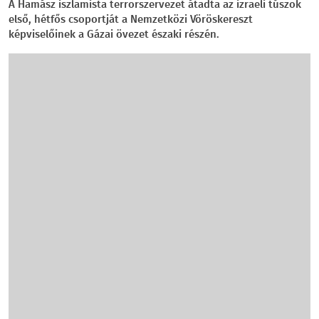
A Hamász iszlamista terrorszervezet átadta az izraeli túszok
első, hétfős csoportját a Nemzetközi Vöröskereszt
képviselőinek a Gázai övezet északi részén.