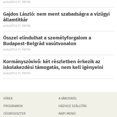
AUGUSZTUS 07., PÉNTEK
Gajdos László: nem ment szabadságra a vízügyi
államtitkár
AUGUSZTUS 07., PÉNTEK
Ősszel elindulhat a személyforgalom a
Budapest-Belgrád vasútvonalon
AUGUSZTUS 07., PÉNTEK
Kormányszóvivő: két részletben érkezik az
iskolakezdési támogatás, nem kell igényelni
AUGUSZTUS 07., PÉNTEK
HÍREK
A VÁROSRÓL
PROGRAMOK
HÁZHOZ SZÁLLÍTÁS
CÉGREGISZTER
NAPI MENÜ