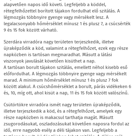
alapvetően napos idő követi. Legfeljebb a köddel,
rétegfelhőzettel borított tájakon fordulhat elő szitálás. A
légmozgás többnyire gyenge vagy mérsékelt lesz. A
legalacsonyabb hőmérséklet mínusz 1 és plusz 7, a csúcsérték
9 és 15 fok között várható.
Szerdára virradóra nagy területen terjeszkedik, illetve
újraképződik a köd, valamint a rétegfelhőzet, ezek egy része
napközben is tartósan megmaradhat. Másutt a látási
viszonyok javulását követően kisüthet a nap.
A tartósan borult tájakon szitálás, emellett néhol kisebb eső
előfordulhat. A légmozgás többnyire gyenge vagy mérsékelt
marad. A minimum hőmérséklet mínusz 1 és plusz 7 fok
között alakul. A csúcshőmérséklet a borult, párás vidékeken 6
és, 10, míg ott, ahol kisüt a nap, 11 és 15 fok között valószínű.
Csütörtökre virradóra ismét nagy területen újraképződik,
illetve terjeszkedik a köd, és a rétegfelhőzet, amelyek egy
része napközben is makacsul tarthatja magát. Másutt
zsugorodásukat, oszladozásukat követően naposra fordul az
idő, erre nagyobb esély a déli tájakon van. Legfeljebb a