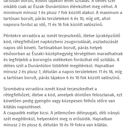
tartósan borult, ködös tájakon lehet szitálás. A délies szél
inkább csak az Észak-Dunántúlon élénkülhet meg néhol. A
minimum mínusz 1 és plusz 7 fok között alakul. A maximum a
tartósan borult, párás területeken 6 és 10, míg ott, ahol
naposra fordul az idő, 11 és 16 fok között valószínű.
Péntekre virradóra az ismét terjeszkedő, illetve újraképződő
köd, rétegfelhőzet napközbeni zsugorodását, oszladozását
napos idő követi. Tartósabban borult, párás helyek
elsősorban az Északi-középhegység térségében maradhatnak
és legfeljebb a borongós vidékeken fordulhat elő szitálás. A
délies szél a Dunántúlon többfelé megélénkül. Hajnalban
mínusz 2 és plusz 7, délután a napos területeken 11 és 18, míg
a tartósan borult, párás tájakon 6 és 10 fok között valószínű.
Szombatra virradóra ismét kissé terjeszkedhet a
rétegfelhőzet, illetve a köd, amelyek döntően feloszlanak, ezt
követően pedig gyengén vagy közepesen felhős időre van
kilátás napsütéssel.
A csapadék esélye kicsi. A jellemzően délnyugati, déli irányú
szél megélénkül, helyenként meg is erősödik. Hajnalban
mínusz 2 és plusz 8, délután 10 és 19 fokra van kilátás.