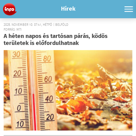
Hírek
2025. NOVEMBER 10. 07:41, HÉTFŐ | BELFÖLD
FORRÁS: MTI
A héten napos és tartósan párás, ködös
területek is előfordulhatnak