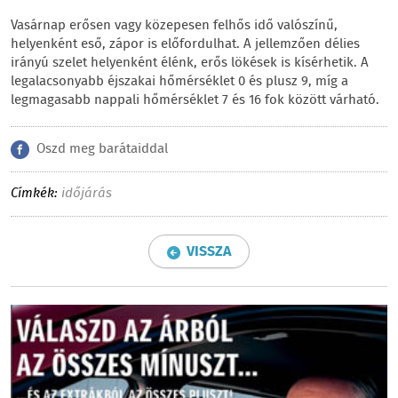
Vasárnap erősen vagy közepesen felhős idő valószínű,
helyenként eső, zápor is előfordulhat. A jellemzően délies
irányú szelet helyenként élénk, erős lökések is kísérhetik. A
legalacsonyabb éjszakai hőmérséklet 0 és plusz 9, míg a
legmagasabb nappali hőmérséklet 7 és 16 fok között várható.
Oszd meg barátaiddal
Címkék:
időjárás
VISSZA