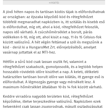
HIRDETÉS
A jövő héten napos és tartósan ködös tájak is előfordulhatnak
az országban: az éjszaka képződő köd és rétegfelhőzet
többfelé megmaradhat napközben is, itt szitálás és kisebb eső
is előfordulhat, míg ott, ahol a köd, rétegfelhőzet feloszlik,
napos idő várható. A csúcshőmérséklet a borult, párás
vidékeken 6-10, míg ott, ahol kisüt a nap, 11 és 15 Celsius-fok
között valószínű. A hét végén feltámad a szél és megszűnik a
köd - derül ki a HungaroMet Zrt. előrejelzéséből, amelyet
vasárnap juttattak el az MTI-hez.
Hétfőn a sűrű köd csak lassan oszlik fel, valamint a
rétegfelhőzet szakadozik, gomolyosodik, és a legtöbb helyen
hosszabb-rövidebb időre kisüthet a nap. A keleti, délkeleti
határszélen tartósan borult időre van kilátás, itt gyenge eső is
előfordulhat. A légmozgás gyenge vagy mérsékelt lesz. A
maximum-hőmérséklet általában 10 és 14 fok között várható.
Keddre virradóra nagyobb területen köd, rétegfelhőzet
képződése, illetve terjeszkedése valószínű. Napközben ezek
helyenként csak lassan zsugorodnak, másutt oszladozásukat