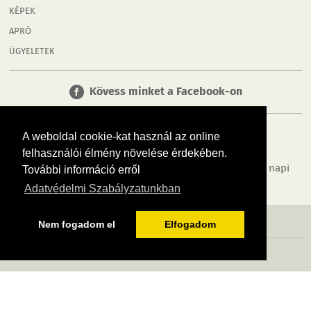
KÉPEK
APRÓ
ÜGYELETEK
Kövess minket a Facebook-on
A weboldal cookie-kat használ az online
felhasználói élmény növelése érdekében.
Tudj meg többet városodról! Hírek, programok, képek, napi
További információ erről
menü, cégek…. és minden, ami Rábaköz
Adatvédelmi Szabályzatunkban
MÉDIAAJÁNLÓ
ADATVÉDELEM
IMPRESSZUM
RÓLUNK
ÁSZF
Nem fogadom el
Elfogadom
Copyright InfoVárosok. Minden jog fenntartva. | Web design & arculat by
Voov