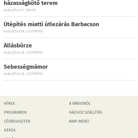
házasságkötő terem
AUGUSZTUS 07., PÉNTEK
Útépítés miatti útlezárás Barbacson
AUGUSZTUS 06., CSÜTÖRTÖK
Állásbörze
AUGUSZTUS 06., CSÜTÖRTÖK
Sebességmámor
AUGUSZTUS 06., CSÜTÖRTÖK
HÍREK
A VÁROSRÓL
PROGRAMOK
HÁZHOZ SZÁLLÍTÁS
CÉGREGISZTER
NAPI MENÜ
KÉPEK