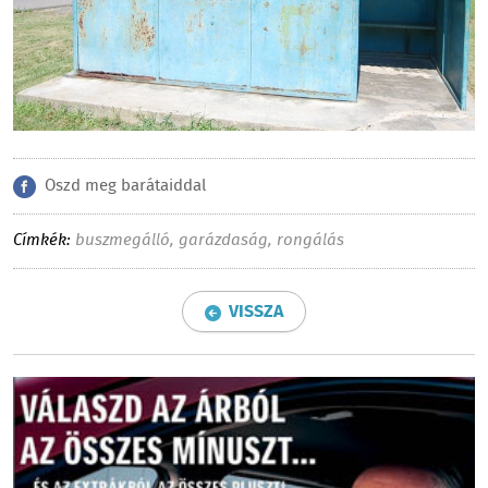
Oszd meg barátaiddal
Címkék:
buszmegálló
,
garázdaság
,
rongálás
VISSZA