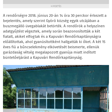
HIRDETÉS
A rendőrségre 2018. június 20-án 14 óra 30 perckor érkezett a
bejelentés, amely szerint Gyóró község egyik utcájában a
buszmegálló üvegablakát betörték. A rendőrök a helyszínen
adatgyűjtést végeztek, amely során beazonosították a két
fiatalt, akiket elfogtak és a Kapuvári Rendőrkapitányságra
előállítottak, ahol gyanúsítottként hallgatták ki őket. A két 15
éves fiú a bűncselekmény elkövetését beismerte, ellenük
garázdaság vétség megalapozott gyanúja miatt indított
büntetőeljárást a Kapuvári Rendőrkapitányság.